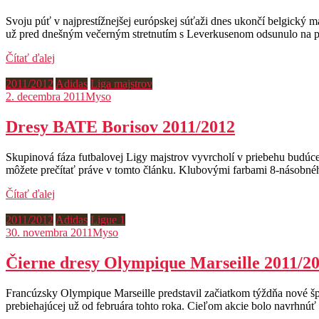
Svoju púť v najprestížnejšej európskej súťaži dnes ukončí belgický m
už pred dnešným večerným stretnutím s Leverkusenom odsunulo na p
Čítať ďalej
2011/2012
Adidas
Liga majstrov
2. decembra 2011
Myso
Dresy BATE Borisov 2011/2012
Skupinová fáza futbalovej Ligy majstrov vyvrcholí v priebehu budúc
môžete prečítať práve v tomto článku. Klubovými farbami 8-násobnéh
Čítať ďalej
2011/2012
Adidas
Ligue 1
30. novembra 2011
Myso
Čierne dresy Olympique Marseille 2011/2
Francúzsky Olympique Marseille predstavil začiatkom týždňa nové špeci
prebiehajúcej už od februára tohto roka. Cieľom akcie bolo navrhnú