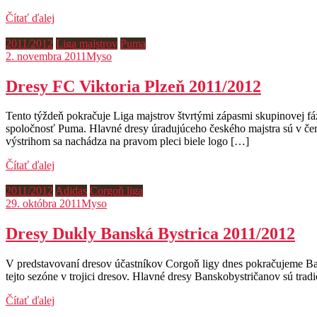
Čítať ďalej
2011/2012
Liga majstrov
Puma
2. novembra 2011
Myso
Dresy FC Viktoria Plzeň 2011/2012
Tento týždeň pokračuje Liga majstrov štvrtými zápasmi skupinovej f
spoločnosť Puma. Hlavné dresy úradujúceho českého majstra sú v če
výstrihom sa nachádza na pravom pleci biele logo […]
Čítať ďalej
2011/2012
Adidas
Corgoň liga
29. októbra 2011
Myso
Dresy Dukly Banská Bystrica 2011/2012
V predstavovaní dresov účastníkov Corgoň ligy dnes pokračujeme Ban
tejto sezóne v trojici dresov. Hlavné dresy Banskobystričanov sú tra
Čítať ďalej