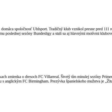
omáca spoločnosť Uhlsport. Tradičný klub vznikol presne pred 111 rokm
mu tímu poslednej sezóny Bundesligy a stali sa aj hlavnými motívmi kl
nkach zmienka o dresoch FC Villarreal. Štvrtý tím minulej sezóny Prim
 s anglickým FC Birmingham. Prezývka španielskeho mužstva je „Žltá po