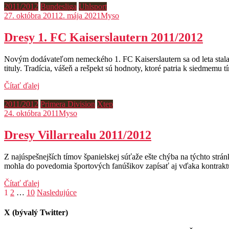
2011/2012
Bundesliga
Uhlsport
27. októbra 2011
2. mája 2021
Myso
Dresy 1. FC Kaiserslautern 2011/2012
Novým dodávateľom nemeckého 1. FC Kaiserslautern sa od leta stala d
tituly. Tradícia, vášeň a rešpekt sú hodnoty, ktoré patria k siedme
Čítať ďalej
2011/2012
Primera Division
Xtep
24. októbra 2011
Myso
Dresy Villarrealu 2011/2012
Z najúspešnejších tímov španielskej súťaže ešte chýba na týchto strá
mohla do povedomia športových fanúšikov zapísať aj vďaka kontraktu
Čítať ďalej
Stránkovanie
1
2
…
10
Nasledujúce
príspevkov
X (bývalý Twitter)