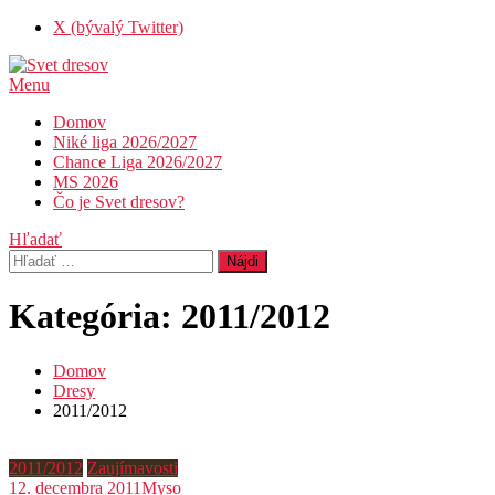
Skip
X (bývalý Twitter)
To
Content
Menu
Svet dresov
Futbal nemusí byť len o góloch…
Domov
Niké liga 2026/2027
Chance Liga 2026/2027
MS 2026
Čo je Svet dresov?
Hľadať
Hľadať:
Kategória:
2011/2012
Domov
Dresy
2011/2012
2011/2012
Zaujímavosti
12. decembra 2011
Myso