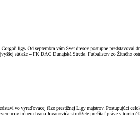
ovej Corgoň ligy. Od septembra vám Svet dresov postupne predstavoval 
najvyššej súťaže – FK DAC Dunajská Streda. Futbalistov zo Žitného os
dstaví vo vyraďovacej fáze prestížnej Ligy majstrov. Postupujúci cel
erencov trénera Ivana Jovanovića si môžete prečítať práve v tomto č