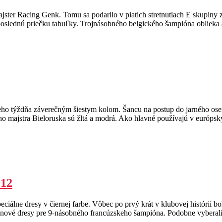
ajster Racing Genk. Tomu sa podarilo v piatich stretnutiach E skupiny
oslednú priečku tabuľky. Trojnásobného belgického šampióna oblieka
eho týždňa záverečným šiestym kolom. Šancu na postup do jarného osemf
o majstra Bieloruska sú žltá a modrá. Ako hlavné používajú v európsk
012
álne dresy v čiernej farbe. Vôbec po prvý krát v klubovej histórií bol
ť nové dresy pre 9-násobného francúzskeho šampióna. Podobne vyberali 