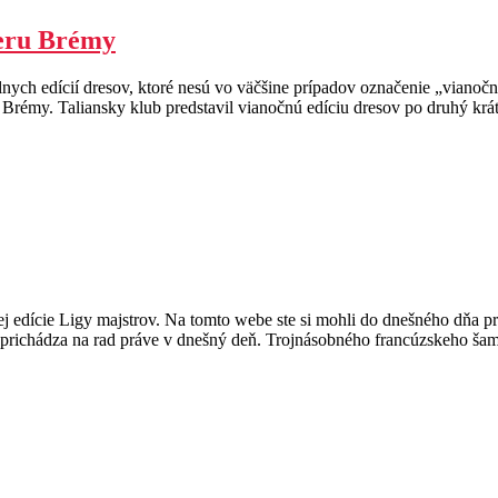
eru Brémy
lnych edícií dresov, ktoré nesú vo väčšine prípadov označenie „viano
rémy. Taliansky klub predstavil vianočnú edíciu dresov po druhý krát v
ej edície Ligy majstrov. Na tomto webe ste si mohli do dnešného dňa pre
 prichádza na rad práve v dnešný deň. Trojnásobného francúzskeho ša