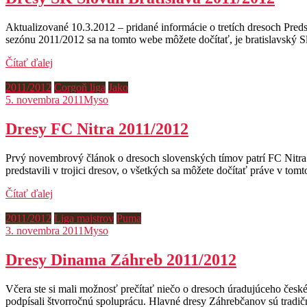
Aktualizované 10.3.2012 – pridané informácie o tretích dresoch Pre
sezónu 2011/2012 sa na tomto webe môžete dočítať, je bratislavský Sl
Čítať ďalej
2011/2012
Corgoň liga
Jako
5. novembra 2011
Myso
Dresy FC Nitra 2011/2012
Prvý novembrový článok o dresoch slovenských tímov patrí FC Nitra.
predstavili v trojici dresov, o všetkých sa môžete dočítať práve v t
Čítať ďalej
2011/2012
Liga majstrov
Puma
3. novembra 2011
Myso
Dresy Dinama Záhreb 2011/2012
Včera ste si mali možnosť prečítať niečo o dresoch úradujúceho česk
podpísali štvorročnú spoluprácu. Hlavné dresy Záhrebčanov sú tradi