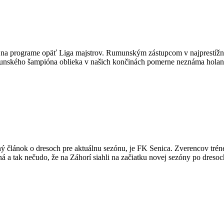
na programe opäť Liga majstrov. Rumunským zástupcom v najprestížnejš
munského šampióna oblieka v našich končinách pomerne neznáma holand
článok o dresoch pre aktuálnu sezónu, je FK Senica. Zverencov trénera
a tak nečudo, že na Záhorí siahli na začiatku novej sezóny po dreso