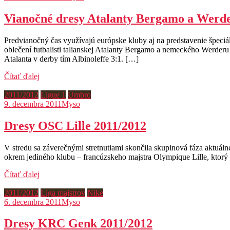
Vianočné dresy Atalanty Bergamo a Werd
Predvianočný čas využívajú európske kluby aj na predstavenie špeciá
oblečení futbalisti talianskej Atalanty Bergamo a nemeckého Werderu B
Atalanta v derby tím Albinoleffe 3:1. […]
Čítať ďalej
2011/2012
Ligue 1
Umbro
9. decembra 2011
Myso
Dresy OSC Lille 2011/2012
V stredu sa záverečnými stretnutiami skončila skupinová fáza aktuáln
okrem jediného klubu – francúzskeho majstra Olympique Lille, ktorý
Čítať ďalej
2011/2012
Liga majstrov
Nike
6. decembra 2011
Myso
Dresy KRC Genk 2011/2012