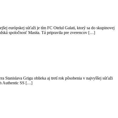
ej európskej súťaži je tím FC Otelul Galati, ktorý sa do skupinovej
ská spoločnosť Masita. Tá pripravila pre zverencov […]
 Stanislava Grigu oblieka aj tretí rok pôsobenia v najvyššej súťaži
ch Authentic SS […]