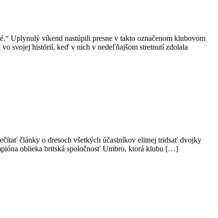
čné.“ Uplynulý víkend nastúpili presne v takto označenom klubovom
o svojej histórií, keď v nich v nedeľňajšom stretnutí zdolala
čítať články o dresoch všetkých účastníkov elitnej tridsať dvojky
mpióna oblieka britská spoločnosť Umbro, ktorá klubu […]