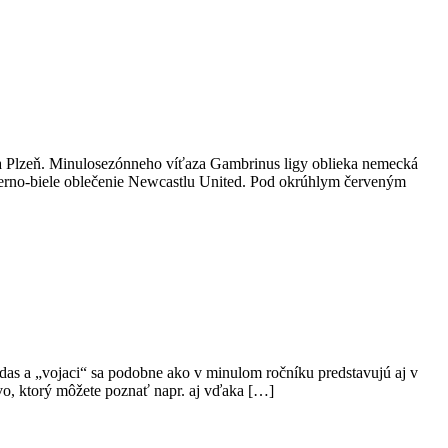
ria Plzeň. Minulosezónneho víťaza Gambrinus ligy oblieka nemecká
ierno-biele oblečenie Newcastlu United. Pod okrúhlym červeným
as a „vojaci“ sa podobne ako v minulom ročníku predstavujú aj v
ivo, ktorý môžete poznať napr. aj vďaka […]