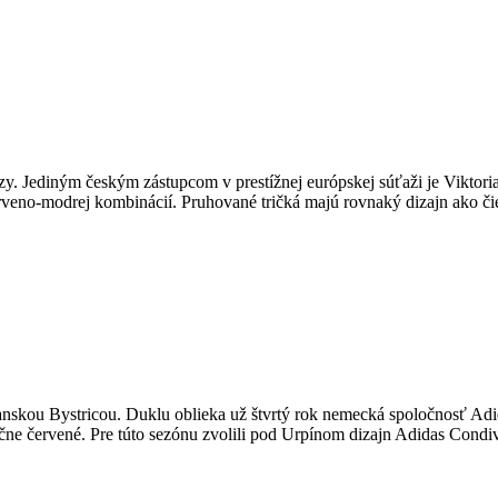
ázy. Jediným českým zástupcom v prestížnej európskej súťaži je Vikto
rveno-modrej kombinácií. Pruhované tričká majú rovnaký dizajn ako č
skou Bystricou. Duklu oblieka už štvrtý rok nemecká spoločnosť Adid
dične červené. Pre túto sezónu zvolili pod Urpínom dizajn Adidas Cond