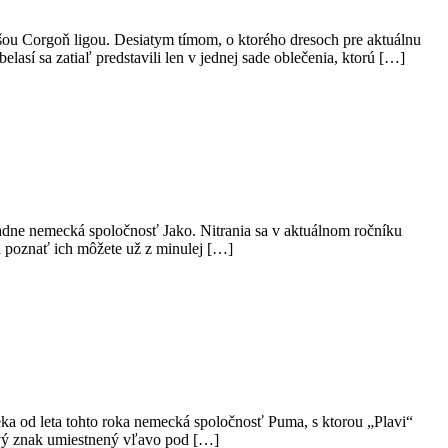
šou Corgoň ligou. Desiatym tímom, o ktorého dresoch pre aktuálnu
así sa zatiaľ predstavili len v jednej sade oblečenia, ktorú […]
adne nemecká spoločnosť Jako. Nitrania sa v aktuálnom ročníku
 a poznať ich môžete už z minulej […]
eka od leta tohto roka nemecká spoločnosť Puma, s ktorou „Plavi“
bový znak umiestnený vľavo pod […]