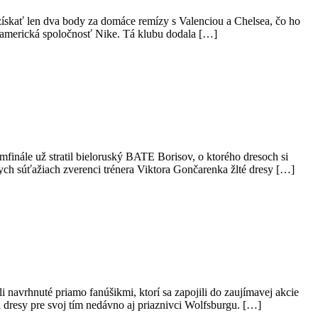
 získať len dva body za domáce remízy s Valenciou a Chelsea, čo ho
 americká spoločnosť Nike. Tá klubu dodala […]
inále už stratil bieloruský BATE Borisov, o ktorého dresoch si
ych súťažiach zverenci trénera Viktora Gončarenka žlté dresy […]
i navrhnuté priamo fanúšikmi, ktorí sa zapojili do zaujímavej akcie
dresy pre svoj tím nedávno aj priaznivci Wolfsburgu. […]