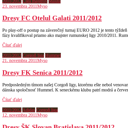
2011/2012
Liga majstrov
Masita
23. novembra 2011
Myso
Dresy FC Otelul Galati 2011/2012
Po play-off o postup na záverečný turnaj EURO 2012 je tento týždeň 
fázy kvalifikoval priamo ako majster rumunskej ligy 2010/2011. Ru
Čítať ďalej
2011/2012
Corgoň liga
Hummel
21. novembra 2011
Myso
Dresy FK Senica 2011/2012
Predposledným tímom našej Corgoň ligy, ktorému ešte nebol venovaný 
dánska spoločnosť Hummel. K seneckému klubu patrí modrá a červená 
Čítať ďalej
2011/2012
Adidas
Corgoň liga
12. novembra 2011
Myso
Dresy ŠK Slovan Bratislava 2011/2012