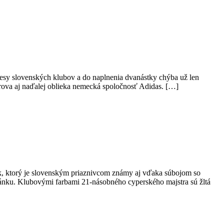
dresy slovenských klubov a do naplnenia dvanástky chýba už len
trova aj naďalej oblieka nemecká spoločnosť Adidas. […]
ok, ktorý je slovenským priaznivcom známy aj vďaka súbojom so
lánku. Klubovými farbami 21-násobného cyperského majstra sú žltá