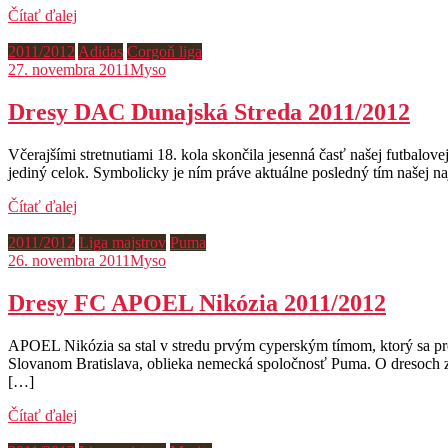
Čítať ďalej
2011/2012
Adidas
Corgoň liga
27. novembra 2011
Myso
Dresy DAC Dunajská Streda 2011/2012
Včerajšími stretnutiami 18. kola skončila jesenná časť našej futbal
jediný celok. Symbolicky je ním práve aktuálne posledný tím našej 
Čítať ďalej
2011/2012
Liga majstrov
Puma
26. novembra 2011
Myso
Dresy FC APOEL Nikózia 2011/2012
APOEL Nikózia sa stal v stredu prvým cyperským tímom, ktorý sa pre
Slovanom Bratislava, oblieka nemecká spoločnosť Puma. O dresoch zv
[…]
Čítať ďalej