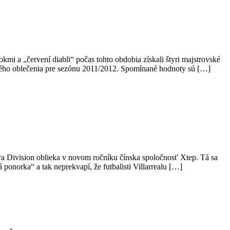
i a „červení diabli“ počas tohto obdobia získali štyri majstrovské
ubového oblečenia pre sezónu 2011/2012. Spomínané hodnoty sú […]
era Division oblieka v novom ročníku čínska spoločnosť Xtep. Tá sa
norka“ a tak neprekvapí, že futbalisti Villarrealu […]