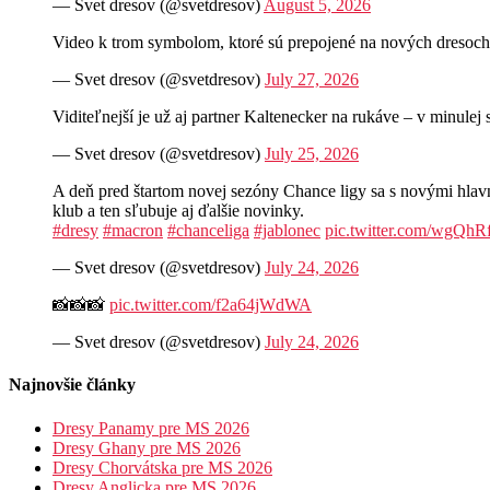
— Svet dresov (@svetdresov)
August 5, 2026
Video k trom symbolom, ktoré sú prepojené na nových d
— Svet dresov (@svetdresov)
July 27, 2026
Viditeľnejší je už aj partner Kaltenecker na rukáve – v minul
— Svet dresov (@svetdresov)
July 25, 2026
A deň pred štartom novej sezóny Chance ligy sa s novými hla
klub a ten sľubuje aj ďalšie novinky.
#dresy
#macron
#chanceliga
#jablonec
pic.twitter.com/wgQh
— Svet dresov (@svetdresov)
July 24, 2026
📸📸📸
pic.twitter.com/f2a64jWdWA
— Svet dresov (@svetdresov)
July 24, 2026
Najnovšie články
Dresy Panamy pre MS 2026
Dresy Ghany pre MS 2026
Dresy Chorvátska pre MS 2026
Dresy Anglicka pre MS 2026