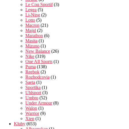
Le Coq Sportif
(3)
Legea
(5)
Li-Ning
(2)
Lotto
(5)
Macron
(21)
Majid
(2)
Marathon
(6)
Masita
(1)
Mizuno
(1)
New Balance
(26)
Nike
(319)
One All Sports
(1)
Puma
(138)
Reebok
(2)
Rozhodcovia
(1)
Saeta
(1)
Sportika
(1)
Uhlsport
(3)
Umbro
(52)
Under Armour
(8)
Walon
(1)
Warrior
(9)
Xtep
(1)
Kluby
(653)
Allsvenskan
(1)