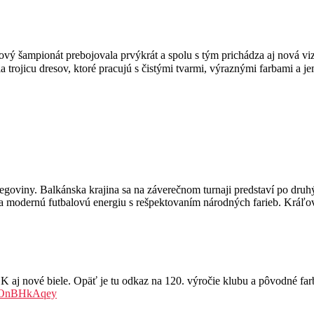
ový šampionát prebojovala prvýkrát a spolu s tým prichádza aj nová viz
oviny. Balkánska krajina sa na záverečnom turnaji predstaví po druhýk
ť a modernú futbalovú energiu s rešpektovaním národných farieb. Kráľ
ové biele. Opäť je tu odkaz na 120. výročie klubu a pôvodné farby
/MOnBHkAqey