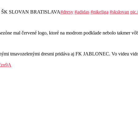
resoch ŠK SLOVAN BRATISLAVA
#dresy
#adidas
#nikeliga
#skslovan
pic
ej sezóne mal červené logo, ktoré na modrom podklade nebolo takmer v
vnými tmavozelenými dresmi pridáva aj FK JABLONEC. Vo videu vidno 
Rfzn9A