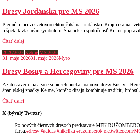
Dresy Jordánska pre MS 2026
Premiéra medzi svetovou elitou čaká na Jordánsko. Krajina sa na svet
Čítať ďalej
2026/2027
Kelme
MS 2026
31. mája 2026
31. mája 2026
Myso
Dresy Bosny a Hercegoviny pre MS 2026
Až do záveru mája sme si museli počkať na nové dresy Bosny a Herceg
španielskej značky Kelme, ktorého dizajn kombinuje tradíciu, hrdos
Čítať ďalej
X (bývalý Twitter)
Po nových čiernych dresoch predstavuje MFK RUŽOMBEROK aj n
farba.
#dresy
#adidas
#nikeliga
#ruzomberok
pic.twitter.com