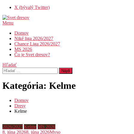
Skip
X (bývalý Twitter)
To
Content
Menu
Svet dresov
Futbal nemusí byť len o góloch…
Domov
Niké liga 2026/2027
Chance Liga 2026/2027
MS 2026
Čo je Svet dresov?
Hľadať
Hľadať:
Kategória:
Kelme
Domov
Dresy
Kelme
2026/2027
Kelme
MS 2026
8. júna 2026
8. júna 2026
Myso