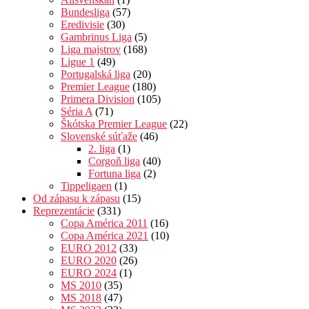
Bundesliga
(57)
Eredivisie
(30)
Gambrinus Liga
(5)
Liga majstrov
(168)
Ligue 1
(49)
Portugalská liga
(20)
Premier League
(180)
Primera Division
(105)
Séria A
(71)
Škótska Premier League
(22)
Slovenské súťaže
(46)
2. liga
(1)
Corgoň liga
(40)
Fortuna liga
(2)
Tippeligaen
(1)
Od zápasu k zápasu
(15)
Reprezentácie
(331)
Copa América 2011
(16)
Copa América 2021
(10)
EURO 2012
(33)
EURO 2020
(26)
EURO 2024
(1)
MS 2010
(35)
MS 2018
(47)