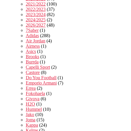
2021/2022
(100)
2022/2023
(37)
2023/2024
(82)
2024/2025
(2)
2026/2027
(48)
7Saber
(1)
Adidas
(288)
Air Jordan
(4)
Airness
(1)
Asics
(1)
Brooks
(1)
Burrda
(1)
Capelli Sport
(2)
Castore
(8)
Do You Football
(1)
Emporio Armani
(7)
Errea
(2)
Fokohaela
(1)
Givova
(6)
H2O
(1)
Hummel
(10)
Jako
(10)
Joma
(15)
Kappa
(24)
Kelme
(2)