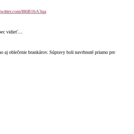
.twitter.com/l86B1bA3qa
ôbec vidieť…
aj oblečenie brankárov. Súpravy boli navrhnuté priamo pre