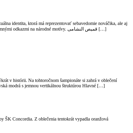
uálna identita, ktorá má reprezentovať sebavedomie nováčika, ale aj
rešpekt k vlastným symbolom. Španielska spoločnosť Kelme pripravila trojicu dresov, ktoré pracujú s čistými tvarmi, výraznými farbami a jemnými odkazmi na národné motívy. قميص النشامى […]
rát v histórii. Na tohtoročnom šampionáte si zahrá v oblečení
ovská modrá s jemnou vertikálnou štruktúrou Hlavné […]
 ŠK Concordia. Z oblečenia tentokrát vypadla oranžová