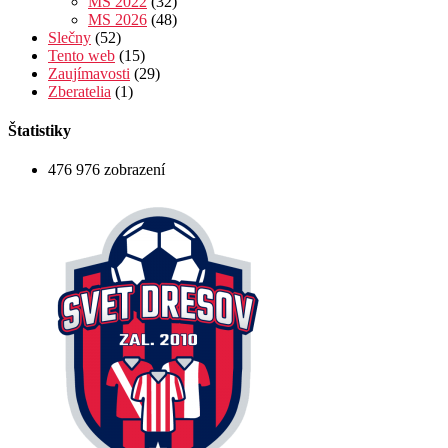
MS 2022
(32)
MS 2026
(48)
Slečny
(52)
Tento web
(15)
Zaujímavosti
(29)
Zberatelia
(1)
Štatistiky
476 976 zobrazení