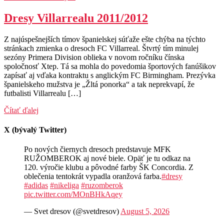
Dresy Villarrealu 2011/2012
Z najúspešnejších tímov španielskej súťaže ešte chýba na týchto
stránkach zmienka o dresoch FC Villarreal. Štvrtý tím minulej
sezóny Primera Division oblieka v novom ročníku čínska
spoločnosť Xtep. Tá sa mohla do povedomia športových fanúšikov
zapísať aj vďaka kontraktu s anglickým FC Birmingham. Prezývka
španielskeho mužstva je „Žltá ponorka“ a tak neprekvapí, že
futbalisti Villarrealu […]
Čítať ďalej
X (bývalý Twitter)
Po nových čiernych dresoch predstavuje MFK
RUŽOMBEROK aj nové biele. Opäť je tu odkaz na
120. výročie klubu a pôvodné farby ŠK Concordia. Z
oblečenia tentokrát vypadla oranžová farba.
#dresy
#adidas
#nikeliga
#ruzomberok
pic.twitter.com/MOnBHkAqey
— Svet dresov (@svetdresov)
August 5, 2026