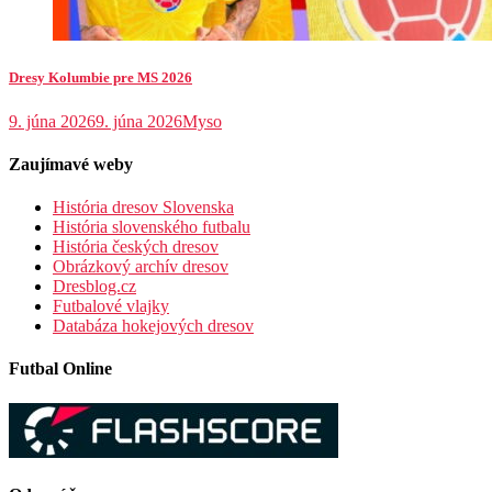
Dresy Kolumbie pre MS 2026
9. júna 2026
9. júna 2026
Myso
Zaujímavé weby
História dresov Slovenska
História slovenského futbalu
História českých dresov
Obrázkový archív dresov
Dresblog.cz
Futbalové vlajky
Databáza hokejových dresov
Futbal Online