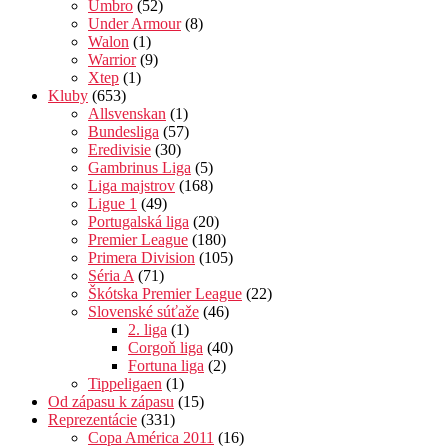
Umbro
(52)
Under Armour
(8)
Walon
(1)
Warrior
(9)
Xtep
(1)
Kluby
(653)
Allsvenskan
(1)
Bundesliga
(57)
Eredivisie
(30)
Gambrinus Liga
(5)
Liga majstrov
(168)
Ligue 1
(49)
Portugalská liga
(20)
Premier League
(180)
Primera Division
(105)
Séria A
(71)
Škótska Premier League
(22)
Slovenské súťaže
(46)
2. liga
(1)
Corgoň liga
(40)
Fortuna liga
(2)
Tippeligaen
(1)
Od zápasu k zápasu
(15)
Reprezentácie
(331)
Copa América 2011
(16)