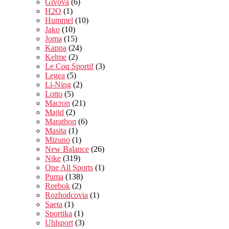
Givova
(6)
H2O
(1)
Hummel
(10)
Jako
(10)
Joma
(15)
Kappa
(24)
Kelme
(2)
Le Coq Sportif
(3)
Legea
(5)
Li-Ning
(2)
Lotto
(5)
Macron
(21)
Majid
(2)
Marathon
(6)
Masita
(1)
Mizuno
(1)
New Balance
(26)
Nike
(319)
One All Sports
(1)
Puma
(138)
Reebok
(2)
Rozhodcovia
(1)
Saeta
(1)
Sportika
(1)
Uhlsport
(3)