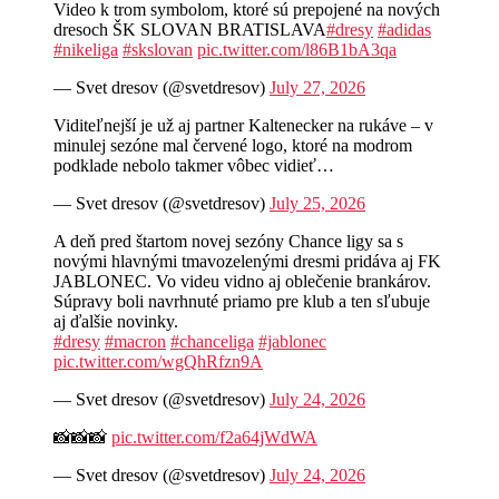
Video k trom symbolom, ktoré sú prepojené na nových
dresoch ŠK SLOVAN BRATISLAVA
#dresy
#adidas
#nikeliga
#skslovan
pic.twitter.com/l86B1bA3qa
— Svet dresov (@svetdresov)
July 27, 2026
Viditeľnejší je už aj partner Kaltenecker na rukáve – v
minulej sezóne mal červené logo, ktoré na modrom
podklade nebolo takmer vôbec vidieť…
— Svet dresov (@svetdresov)
July 25, 2026
A deň pred štartom novej sezóny Chance ligy sa s
novými hlavnými tmavozelenými dresmi pridáva aj FK
JABLONEC. Vo videu vidno aj oblečenie brankárov.
Súpravy boli navrhnuté priamo pre klub a ten sľubuje
aj ďalšie novinky.
#dresy
#macron
#chanceliga
#jablonec
pic.twitter.com/wgQhRfzn9A
— Svet dresov (@svetdresov)
July 24, 2026
📸📸📸
pic.twitter.com/f2a64jWdWA
— Svet dresov (@svetdresov)
July 24, 2026