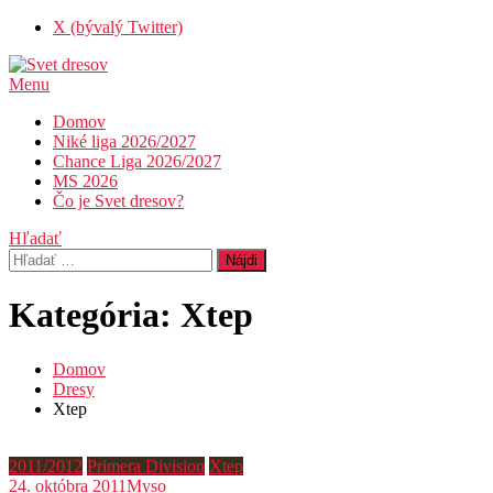
Skip
X (bývalý Twitter)
To
Content
Menu
Svet dresov
Futbal nemusí byť len o góloch…
Domov
Niké liga 2026/2027
Chance Liga 2026/2027
MS 2026
Čo je Svet dresov?
Hľadať
Hľadať:
Kategória:
Xtep
Domov
Dresy
Xtep
2011/2012
Primera Division
Xtep
24. októbra 2011
Myso