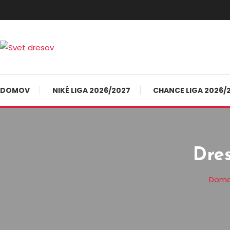
Skip
To
Content
Futbal nemusí byť len o góloch…
Svet dresov
DOMOV
NIKÉ LIGA 2026/2027
CHANCE LIGA 2026/
Dre
Dom