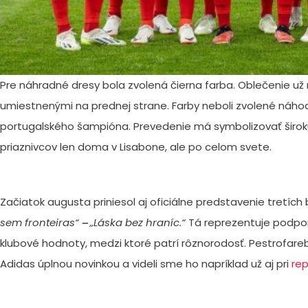
Pre náhradné dresy bola zvolená čierna farba. Oblečenie už
umiestnenými na prednej strane. Farby neboli zvolené náh
portugalského šampióna. Prevedenie má symbolizovať širok
priaznivcov len doma v Lisabone, ale po celom svete.
Začiatok augusta priniesol aj oficiálne predstavenie tretíc
sem fronteiras“
‒
„Láska bez hraníc.“
Tá reprezentuje podpor
klubové hodnoty, medzi ktoré patrí rôznorodosť. Pestrofare
Adidas úplnou novinkou a videli sme ho napríklad už aj pri
re