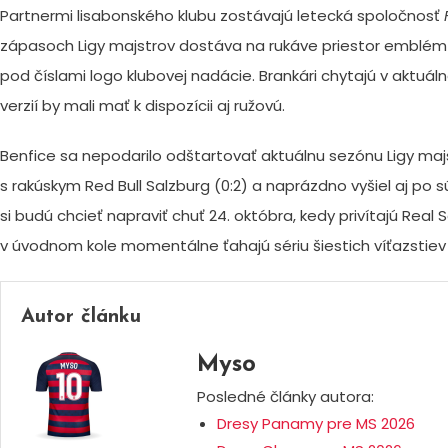
Partnermi lisabonského klubu zostávajú letecká spoločnosť
zápasoch Ligy majstrov dostáva na rukáve priestor emblém
pod číslami logo klubovej nadácie. Brankári chytajú v aktuá
verzií by mali mať k dispozícii aj ružovú.
Benfice sa nepodarilo odštartovať aktuálnu sezónu Ligy majs
s rakúskym Red Bull Salzburg (0:2) a naprázdno vyšiel aj po 
si budú chcieť napraviť chuť 24. októbra, kedy privítajú Real
v úvodnom kole momentálne ťahajú sériu šiestich víťazstiev 
Autor článku
Myso
Posledné články autora:
Dresy Panamy pre MS 2026