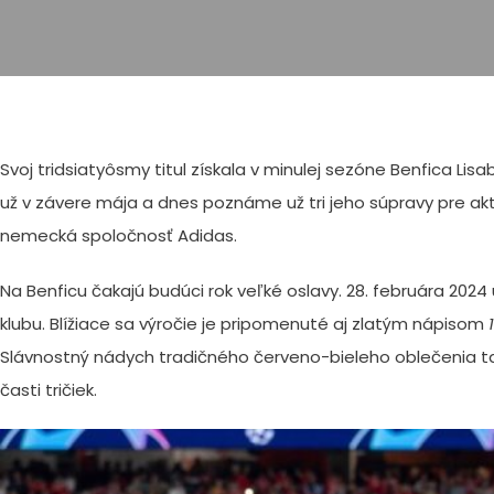
Svoj tridsiatyôsmy titul získala v minulej sezóne Benfica L
už v závere mája a dnes poznáme už tri jeho súpravy pre a
nemecká spoločnosť Adidas.
Na Benficu čakajú budúci rok veľké oslavy. 28. februára 202
klubu. Blížiace sa výročie je pripomenuté aj zlatým nápisom
Slávnostný nádych tradičného červeno-bieleho oblečenia ta
časti tričiek.