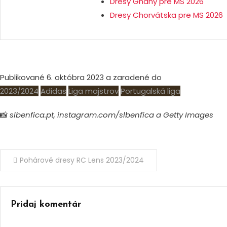
Dresy Ghany pre MS 2026
Dresy Chorvátska pre MS 2026
Publikované 6. októbra 2023 a zaradené do
2023/2024
Adidas
Liga majstrov
Portugalská liga
📸
slbenfica.pt, instagram.com/slbenfica a Getty Images
Navigácia
Pohárové dresy RC Lens 2023/2024
v
článku
Pridaj komentár