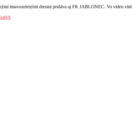
vnými tmavozelenými dresmi pridáva aj FK JABLONEC. Vo videu vidno 
Rfzn9A