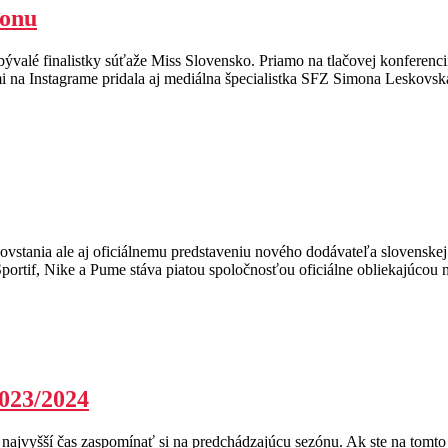
ronu
k bývalé finalistky súťaže Miss Slovensko. Priamo na tlačovej konfere
 na Instagrame pridala aj mediálna špecialistka SFZ Simona Leskovsk
vstania ale aj oficiálnemu predstaveniu nového dodávateľa slovenskej f
Sportif, Nike a Pume stáva piatou spoločnosťou oficiálne obliekajúcou 
2023/2024
 najvyšší čas zaspomínať si na predchádzajúcu sezónu. Ak ste na tomto w