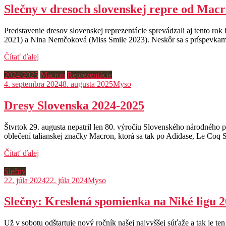
Slečny v dresoch slovenskej repre od Mac
Predstavenie dresov slovenskej reprezentácie sprevádzali aj tento ro
2021) a Nina Nemčoková (Miss Smile 2023). Neskôr sa s príspevkami
Čítať ďalej
2024/2025
Macron
Reprezentácie
4. septembra 2024
8. augusta 2025
Myso
Dresy Slovenska 2024-2025
Štvrtok 29. augusta nepatril len 80. výročiu Slovenského národného po
oblečení talianskej značky Macron, ktorá sa tak po Adidase, Le Coq 
Čítať ďalej
Slečny
22. júla 2024
22. júla 2024
Myso
Slečny: Kreslená spomienka na Niké ligu 
Už v sobotu odštartuje nový ročník našej najvyššej súťaže a tak je ten