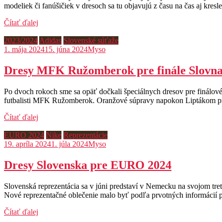
modeliek či fanúšičiek v dresoch sa tu objavujú z času na čas aj kr
Čítať ďalej
2023/2024
Adidas
Slovenské súťaže
1. mája 2024
15. júna 2024
Myso
Dresy MFK Ružomberok pre finále Slovna
Po dvoch rokoch sme sa opäť dočkali špeciálnych dresov pre finálové
futbalisti MFK Ružomberok. Oranžové súpravy napokon Liptákom prinie
Čítať ďalej
EURO 2024
Nike
Reprezentácie
19. apríla 2024
1. júla 2024
Myso
Dresy Slovenska pre EURO 2024
Slovenská reprezentácia sa v júni predstaví v Nemecku na svojom tre
Nové reprezentačné oblečenie malo byť podľa prvotných informácií pr
Čítať ďalej