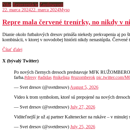
Nike
Reprezentácie
Zaujímavosti
22. marca 2024
22. marca 2024
Myso
Repre mala červené trenírky, no nikdy v 
Dianie okolo futbalových dresov prináša niekedy prekvapenia aj po štv
kombinácii, v ktorej v novodobej histórii nikdy nenastúpila. Červe
Čítať ďalej
X (bývalý Twitter)
Po nových čiernych dresoch predstavuje MFK RUŽOMBEROK aj n
farba.
#dresy
#adidas
#nikeliga
#ruzomberok
pic.twitter.com
— Svet dresov (@svetdresov)
August 5, 2026
Video k trom symbolom, ktoré sú prepojené na nových d
— Svet dresov (@svetdresov)
July 27, 2026
Viditeľnejší je už aj partner Kaltenecker na rukáve – v minul
— Svet dresov (@svetdresov)
July 25, 2026