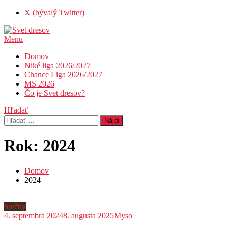
Skip
X (bývalý Twitter)
To
Content
Menu
Svet dresov
Futbal nemusí byť len o góloch…
Domov
Niké liga 2026/2027
Chance Liga 2026/2027
MS 2026
Čo je Svet dresov?
Hľadať
Hľadať:
Rok:
2024
Domov
2024
Slečny
4. septembra 2024
8. augusta 2025
Myso