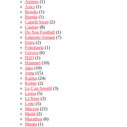
Airness
(1)
Asics
(1)
Brooks
(1)
Burrda
(1)
Capelli Sport
(2)
Castore
(8)
Do You Football
(1)
Emporio Armani
(7)
Errea
(2)
Fokohaela
(1)
Givova
(6)
H2O
(1)
Hummel
(10)
Jako
(10)
Joma
(15)
Kappa
(24)
Kelme
(2)
Le Coq Sportif
(3)
Legea
(5)
Li-Ning
(2)
Lotto
(5)
Macron
(21)
Majid
(2)
Marathon
(6)
Masita
(1)