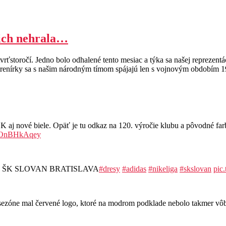
nich nehrala…
rťstoročí. Jedno bolo odhalené tento mesiac a týka sa našej reprezentá
né trenírky sa s našim národným tímom spájajú len s vojnovým obdobím
ové biele. Opäť je tu odkaz na 120. výročie klubu a pôvodné farby
/MOnBHkAqey
resoch ŠK SLOVAN BRATISLAVA
#dresy
#adidas
#nikeliga
#skslovan
pic
ej sezóne mal červené logo, ktoré na modrom podklade nebolo takmer v