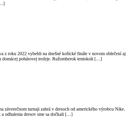
[…]
va z roku 2022 vybehli na dnešné košické finále v novom oblečení aj
ku domácej pohárovej trofeje. Ružomberok tentokrát […]
i na záverečnom turnaji zahrá v dresoch od amerického výrobcu Nike.
k a odhalenia dresov sme sa dočkali […]