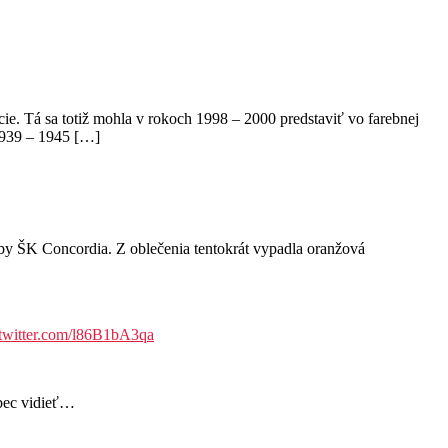
cie. Tá sa totiž mohla v rokoch 1998 – 2000 predstaviť vo farebnej
 1939 – 1945 […]
 ŠK Concordia. Z oblečenia tentokrát vypadla oranžová
.twitter.com/l86B1bA3qa
ôbec vidieť…