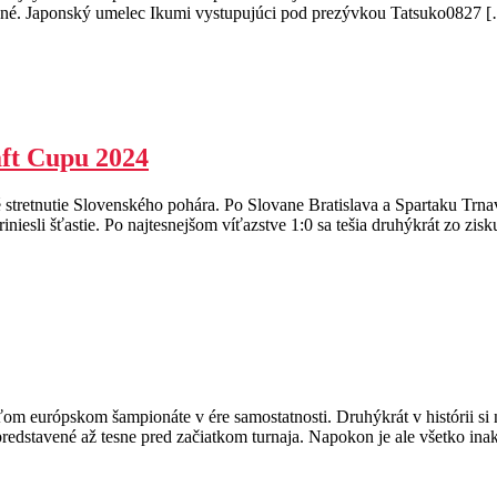
eslené. Japonský umelec Ikumi vystupujúci pod prezývkou Tatsuko0827 
ft Cupu 2024
 stretnutie Slovenského pohára. Po Slovane Bratislava a Spartaku Trna
sli šťastie. Po najtesnejšom víťazstve 1:0 sa tešia druhýkrát zo zis
ťom európskom šampionáte v ére samostatnosti. Druhýkrát v histórii s
edstavené až tesne pred začiatkom turnaja. Napokon je ale všetko ina