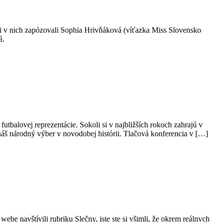
ncii v nich zapózovali Sophia Hrivňáková (víťazka Miss Slovensko
á.
utbalovej reprezentácie. Sokoli si v najbližších rokoch zahrajú v
náš národný výber v novodobej histórii. Tlačová konferencia v […]
ebe navštívili rubriku Slečny, iste ste si všimli, že okrem reálnych