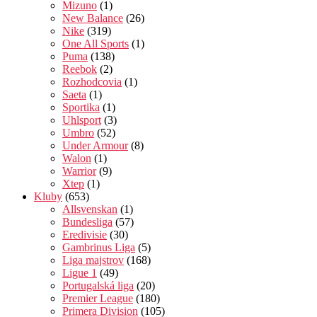
Mizuno
(1)
New Balance
(26)
Nike
(319)
One All Sports
(1)
Puma
(138)
Reebok
(2)
Rozhodcovia
(1)
Saeta
(1)
Sportika
(1)
Uhlsport
(3)
Umbro
(52)
Under Armour
(8)
Walon
(1)
Warrior
(9)
Xtep
(1)
Kluby
(653)
Allsvenskan
(1)
Bundesliga
(57)
Eredivisie
(30)
Gambrinus Liga
(5)
Liga majstrov
(168)
Ligue 1
(49)
Portugalská liga
(20)
Premier League
(180)
Primera Division
(105)