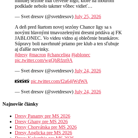
minulej sezóne mal červené logo, ktoré na modrom
podklade nebolo takmer vôbec vidieť…
— Svet dresov (@svetdresov)
July 25, 2026
A deň pred štartom novej sezóny Chance ligy sa s
novými hlavnými tmavozelenými dresmi pridáva aj FK
JABLONEC. Vo videu vidno aj oblečenie brankárov.
Súpravy boli navrhnuté priamo pre klub a ten sľubuje
aj ďalšie novinky.
#dresy
#macron
#chanceliga
#jablonec
pic.twitter.com/wgQhRfzn9A
— Svet dresov (@svetdresov)
July 24, 2026
📸📸📸
pic.twitter.com/f2a64jWdWA
— Svet dresov (@svetdresov)
July 24, 2026
Najnovšie články
Dresy Panamy pre MS 2026
Dresy Ghany pre MS 2026
Dresy Chorvátska pre MS 2026
Dresy Anglicka pre MS 2026