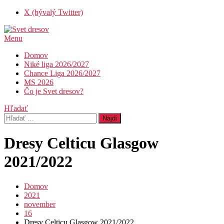
Skip
X (bývalý Twitter)
To
Content
Menu
Svet dresov
Futbal nemusí byť len o góloch…
Domov
Niké liga 2026/2027
Chance Liga 2026/2027
MS 2026
Čo je Svet dresov?
Hľadať
Hľadať:
Dresy Celticu Glasgow
2021/2022
Domov
2021
november
16
Dresy Celticu Glasgow 2021/2022