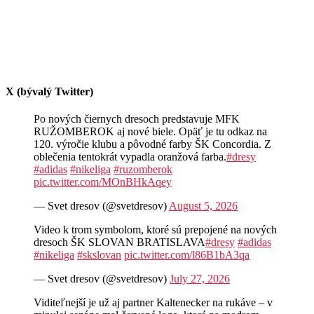
X (bývalý Twitter)
Po nových čiernych dresoch predstavuje MFK
RUŽOMBEROK aj nové biele. Opäť je tu odkaz na
120. výročie klubu a pôvodné farby ŠK Concordia. Z
oblečenia tentokrát vypadla oranžová farba.
#dresy
#adidas
#nikeliga
#ruzomberok
pic.twitter.com/MOnBHkAqey
— Svet dresov (@svetdresov)
August 5, 2026
Video k trom symbolom, ktoré sú prepojené na nových
dresoch ŠK SLOVAN BRATISLAVA
#dresy
#adidas
#nikeliga
#skslovan
pic.twitter.com/l86B1bA3qa
— Svet dresov (@svetdresov)
July 27, 2026
Viditeľnejší je už aj partner Kaltenecker na rukáve – v