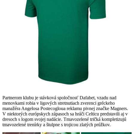
Partnerom klubu je stávková spoločnosť Dafabet, vzadu nad
menovkami robia v ligových stretnutiach zverenci gréckeho
manažéra Angelosa Postecogloua reklamu pivnej značke Magners.
V niektorých európskych zápasoch sa hráči Celticu predstavili aj v
dresoch s logom svojej nadácie. Tmavozelené tričká kompletizujú
tmavozelené trenírky a štulpne s trojicou zlatých prúžkov.