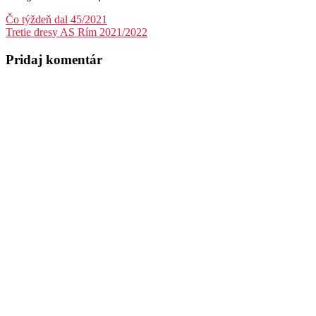
Navigácia
Čo týždeň dal 45/2021
Tretie dresy AS Rím 2021/2022
v
článku
Pridaj komentár