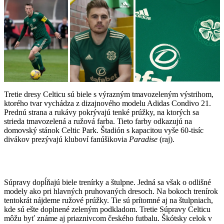
Tretie dresy Celticu sú biele s výrazným tmavozeleným výstrihom,
ktorého tvar vychádza z dizajnového modelu Adidas Condivo 21.
Prednú strana a rukávy pokrývajú tenké prúžky, na ktorých sa
strieda tmavozelená a ružová farba. Tieto farby odkazujú na
domovský stánok Celtic Park. Štadión s kapacitou vyše 60-tisíc
divákov prezývajú kluboví fanúšikovia
Paradise
(raj).
Súpravy dopĺňajú biele trenírky a štulpne. Jedná sa však o odlišné
modely ako pri hlavných pruhovaných dresoch. Na bokoch trenírok
tentokrát nájdeme ružové prúžky. Tie sú prítomné aj na štulpniach,
kde sú ešte doplnené zeleným podkladom. Tretie Súpravy Celticu
môžu byť známe aj priaznivcom českého futbalu. Škótsky celok v