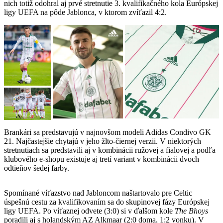
nich totiž odohral aj prvé stretnutie 3. kvalifikačného kola Európskej
ligy UEFA na pôde Jablonca, v ktorom zvíťazil 4:2.
Brankári sa predstavujú v najnovšom modeli Adidas Condivo GK
21. Najčastejšie chytajú v jeho žlto-čiernej verzii. V niektorých
stretnutiach sa predstavili aj v kombinácii ružovej a fialovej a podľa
klubového e-shopu existuje aj tretí variant v kombinácii dvoch
odtieňov šedej farby.
Spomínané víťazstvo nad Jabloncom naštartovalo pre Celtic
úspešnú cestu za kvalifikovaním sa do skupinovej fázy Európskej
ligy UEFA. Po víťaznej odvete (3:0) si v ďalšom kole
The Bhoys
poradili aj s holandským AZ Alkmaar (2:0 doma, 1:2 vonku). V