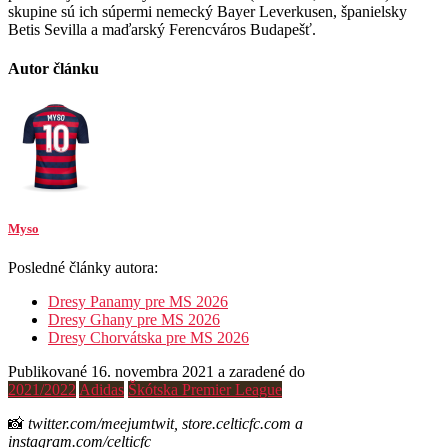
skupine sú ich súpermi nemecký Bayer Leverkusen, španielsky
Betis Sevilla a maďarský Ferencváros Budapešť.
Autor článku
Myso
Posledné články autora:
Dresy Panamy pre MS 2026
Dresy Ghany pre MS 2026
Dresy Chorvátska pre MS 2026
Publikované 16. novembra 2021 a zaradené do
2021/2022
Adidas
Škótska Premier League
📸
twitter.com/meejumtwit, store.celticfc.com a
instagram.com/celticfc