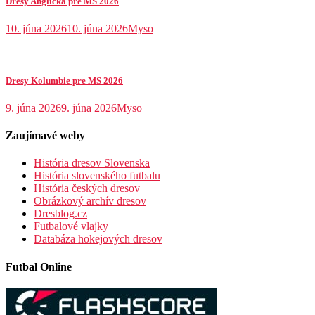
Dresy Anglicka pre MS 2026
10. júna 2026
10. júna 2026
Myso
Dresy Kolumbie pre MS 2026
9. júna 2026
9. júna 2026
Myso
Zaujímavé weby
História dresov Slovenska
História slovenského futbalu
História českých dresov
Obrázkový archív dresov
Dresblog.cz
Futbalové vlajky
Databáza hokejových dresov
Futbal Online