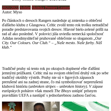
2021/2022
Adidas
Škótska Premier League
Autor: Myso
Po článkoch o dresoch Rangers nasleduje aj zmienka o oblečení
ďalšieho klubu z Glasgowa. Celtic zvolil tento rok trošku netradičné
poradie predstavovania svojich dresov. Hlavné bielo-zelené prišli na
rad až ako posledné. V polovici júla uviedla nemecká spoločnosť
Adidas neodmysliteľné pruhované oblečenie so sloganom „
Our
City. Our Colours. Our Club.“ – „Naše mesto. Naše farby. Náš
klub.“
Tradičné pruhy sú tento rok po okrajoch doplnené ešte ďalšími
jemnými prúžkami. Celtic má na svojom oblečení druhý rok po sebe
tradičný okrúhly výstrih. Pruhy nie sú v ligových zápasoch
prerušené ani na zadnej strane, čo má symbolizovať neprerušenú
klubovú históriu (
unbroken stripes – unbroken history). V
zápase
európskych pohárov však museli
The Bhoys
ustúpiť prísnym
pravidlám UEFA a nastúpiť s jednofarebnou zadnou časťou.