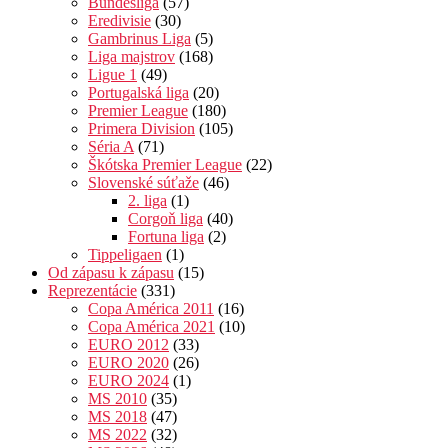
Bundesliga
(57)
Eredivisie
(30)
Gambrinus Liga
(5)
Liga majstrov
(168)
Ligue 1
(49)
Portugalská liga
(20)
Premier League
(180)
Primera Division
(105)
Séria A
(71)
Škótska Premier League
(22)
Slovenské súťaže
(46)
2. liga
(1)
Corgoň liga
(40)
Fortuna liga
(2)
Tippeligaen
(1)
Od zápasu k zápasu
(15)
Reprezentácie
(331)
Copa América 2011
(16)
Copa América 2021
(10)
EURO 2012
(33)
EURO 2020
(26)
EURO 2024
(1)
MS 2010
(35)
MS 2018
(47)
MS 2022
(32)