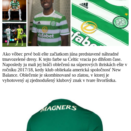
Ako vôbec prvé boli ešte začiatkom júna predstavené náhradné
tmavozelené dresy. K tejto farbe sa Celtic vracia po dlhšom čase.
Naposledy ju mali jej hráči oblečenú na súperových ihriskách ešte v
ročníku 2017/18, kedy klub obliekala americká spoločnosť New
Balance. Oblečenie je skombinované so zlatou, v ktorej je
vyhotovený aj zjednodušený klubový znak v tvare štvorlístka.