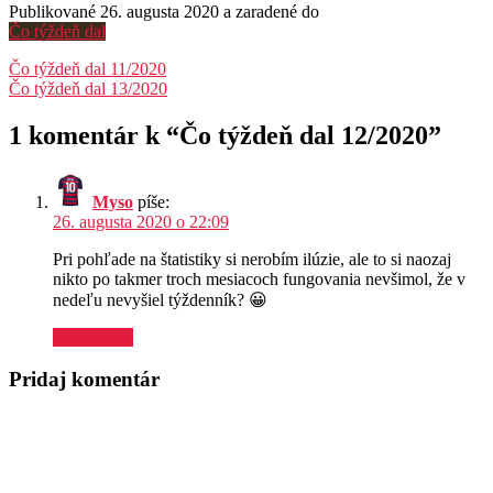
Publikované 26. augusta 2020 a zaradené do
Čo týždeň dal
Navigácia
Čo týždeň dal 11/2020
Čo týždeň dal 13/2020
v
článku
1 komentár k “
Čo týždeň dal 12/2020
”
Myso
píše:
26. augusta 2020 o 22:09
Pri pohľade na štatistiky si nerobím ilúzie, ale to si naozaj
nikto po takmer troch mesiacoch fungovania nevšimol, že v
nedeľu nevyšiel týždenník? 😀
Odpovedať
Pridaj komentár