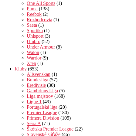
One All Sports
(1)
Puma
(138)
Reebok
(2)
Rozhodcovia
(1)
Saeta
(1)
Sportika
(1)
Uhlsport
(3)
Umbro
(52)
Under Armour
(8)
Walon
(1)
Warrior
(9)
Xtep
(1)
Kluby
(653)
Allsvenskan
(1)
Bundesliga
(57)
Eredivisie
(30)
Gambrinus Liga
(5)
Liga majstrov
(168)
Ligue 1
(49)
Portugalská liga
(20)
Premier League
(180)
Primera Division
(105)
Séria A
(71)
Škótska Premier League
(22)
Slovenské súťaže
(46)