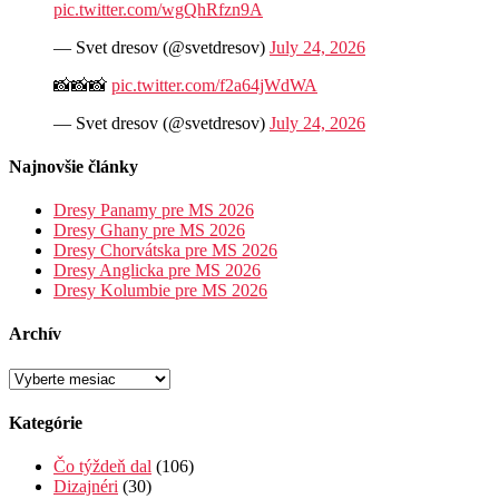
pic.twitter.com/wgQhRfzn9A
— Svet dresov (@svetdresov)
July 24, 2026
📸📸📸
pic.twitter.com/f2a64jWdWA
— Svet dresov (@svetdresov)
July 24, 2026
Najnovšie články
Dresy Panamy pre MS 2026
Dresy Ghany pre MS 2026
Dresy Chorvátska pre MS 2026
Dresy Anglicka pre MS 2026
Dresy Kolumbie pre MS 2026
Archív
Archív
Kategórie
Čo týždeň dal
(106)
Dizajnéri
(30)