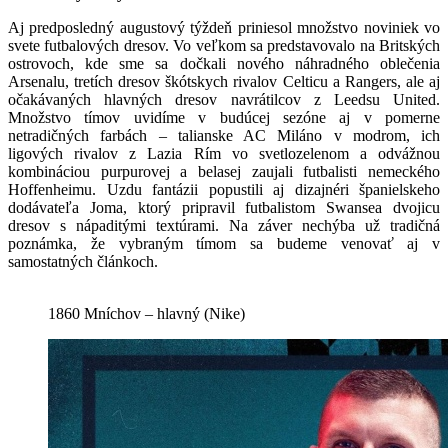
Aj predposledný augustový týždeň priniesol množstvo noviniek vo
svete futbalových dresov. Vo veľkom sa predstavovalo na Britských
ostrovoch, kde sme sa dočkali nového náhradného oblečenia
Arsenalu, tretích dresov škótskych rivalov Celticu a Rangers, ale aj
očakávaných hlavných dresov navrátilcov z Leedsu United.
Množstvo tímov uvidíme v budúcej sezóne aj v pomerne
netradičných farbách – talianske AC Miláno v modrom, ich
ligových rivalov z Lazia Rím vo svetlozelenom a odvážnou
kombináciou purpurovej a belasej zaujali futbalisti nemeckého
Hoffenheimu. Uzdu fantázii popustili aj dizajnéri španielskeho
dodávateľa Joma, ktorý pripravil futbalistom Swansea dvojicu
dresov s nápaditými textúrami. Na záver nechýba už tradičná
poznámka, že vybraným tímom sa budeme venovať aj v
samostatných článkoch.
1860 Mníchov – hlavný (Nike)