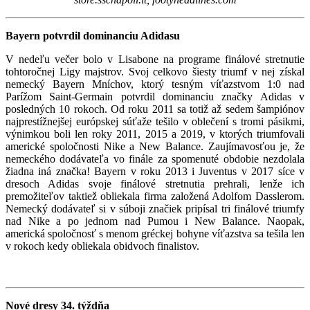
Bayern potvrdil dominanciu Adidasu
V nedeľu večer bolo v Lisabone na programe finálové stretnutie
tohtoročnej Ligy majstrov. Svoj celkovo šiesty triumf v nej získal
nemecký Bayern Mníchov, ktorý tesným víťazstvom 1:0 nad
Parížom Saint-Germain potvrdil dominanciu značky Adidas v
posledných 10 rokoch. Od roku 2011 sa totiž až sedem šampiónov
najprestížnejšej európskej súťaže tešilo v oblečení s tromi pásikmi,
výnimkou boli len roky 2011, 2015 a 2019, v ktorých triumfovali
americké spoločnosti Nike a New Balance. Zaujímavosťou je, že
nemeckého dodávateľa vo finále za spomenuté obdobie nezdolala
žiadna iná značka! Bayern v roku 2013 i Juventus v 2017 síce v
dresoch Adidas svoje finálové stretnutia prehrali, lenže ich
premožiteľov taktiež obliekala firma založená Adolfom Dasslerom.
Nemecký dodávateľ si v súboji značiek pripísal tri finálové triumfy
nad Nike a po jednom nad Pumou i New Balance. Naopak,
americká spoločnosť s menom gréckej bohyne víťazstva sa tešila len
v rokoch kedy obliekala obidvoch finalistov.
Nové dresy 34. týždňa