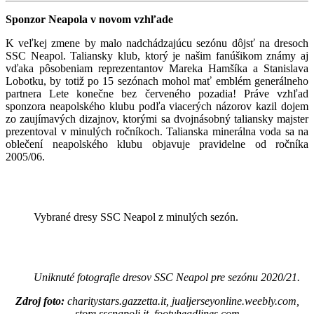
Sponzor Neapola v novom vzhľade
K veľkej zmene by malo nadchádzajúcu sezónu dôjsť na dresoch
SSC Neapol. Taliansky klub, ktorý je našim fanúšikom známy aj
vďaka pôsobeniam reprezentantov Mareka Hamšíka a Stanislava
Lobotku, by totiž po 15 sezónach mohol mať emblém generálneho
partnera Lete konečne bez červeného pozadia! Práve vzhľad
sponzora neapolského klubu podľa viacerých názorov kazil dojem
zo zaujímavých dizajnov, ktorými sa dvojnásobný taliansky majster
prezentoval v minulých ročníkoch. Talianska minerálna voda sa na
oblečení neapolského klubu objavuje pravidelne od ročníka
2005/06.
Vybrané dresy SSC Neapol z minulých sezón.
Uniknuté fotografie dresov SSC Neapol pre sezónu 2020/21.
Zdroj foto:
charitystars.gazzetta.it, jualjerseyonline.weebly.com,
store.sscnapoli.it, footyheadlines.com