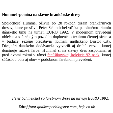
Hummel spomína na slávne brankárske dresy
Spoločnosť Hummel oživila po 28 rokoch dizajn brankárskych
dresov, ktoré preslávil Peter Schmeichel vďaka pamätnému triumfu
dánskeho tímu na turnaji EURO 1992. V modernom prevedení
oblečenia s farebným pozadím doplneného textúrou čiernej siete sa
v budúcej sezóne predstavia gólmani anglického Bristol City.
Dizajnéri dánskeho dodávateľa vytvorili aj druhú verziu, ktorej
dominuje ružová farba. Hummel si na slávny dres zaspomínal aj
pred dvomi rokmi v rámci
fanúšikovskej kolekcie 92 pack
, ktorej
súčasťou bola aj obuv v podobnom farebnom prevedení.
Peter Schmeichel vo farebnom drese na turnaji EURO 1992.
Zdroj foto:
goalkeeper.blogspot.com, bcfc.co.uk