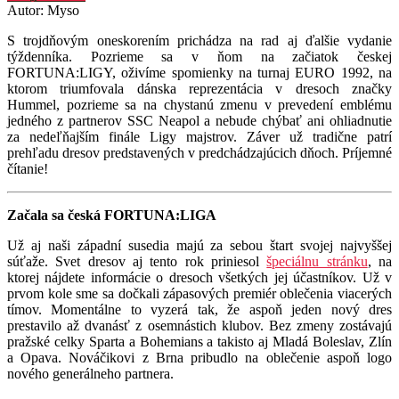
Autor: Myso
S trojdňovým oneskorením prichádza na rad aj ďalšie vydanie
týždenníka. Pozrieme sa v ňom na začiatok českej
FORTUNA:LIGY, oživíme spomienky na turnaj EURO 1992, na
ktorom triumfovala dánska reprezentácia v dresoch značky
Hummel, pozrieme sa na chystanú zmenu v prevedení emblému
jedného z partnerov SSC Neapol a nebude chýbať ani ohliadnutie
za nedeľňajším finále Ligy majstrov. Záver už tradične patrí
prehľadu dresov predstavených v predchádzajúcich dňoch. Príjemné
čítanie!
Začala sa česká FORTUNA:LIGA
Už aj naši západní susedia majú za sebou štart svojej najvyššej
súťaže. Svet dresov aj tento rok priniesol
špeciálnu stránku
, na
ktorej nájdete informácie o dresoch všetkých jej účastníkov. Už v
prvom kole sme sa dočkali zápasových premiér oblečenia viacerých
tímov. Momentálne to vyzerá tak, že aspoň jeden nový dres
prestavilo až dvanásť z osemnástich klubov. Bez zmeny zostávajú
pražské celky Sparta a Bohemians a takisto aj Mladá Boleslav, Zlín
a Opava. Nováčikovi z Brna pribudlo na oblečenie aspoň logo
nového generálneho partnera.