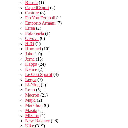
Burrda
(1)
Capelli Sport
(2)
Castore
(8)
Do You Football
(1)
Emporio Armani
(7)
Errea
(2)
Fokohaela
(1)
Givova
(6)
H2O
(1)
Hummel
(10)
Jako
(10)
Joma
(15)
Kappa
(24)
Kelme
(2)
Le Coq Sportif
(3)
Legea
(5)
Li-Ning
(2)
Lotto
(5)
Macron
(21)
Majid
(2)
Marathon
(6)
Masita
(1)
Mizuno
(1)
New Balance
(26)
Nike
(319)