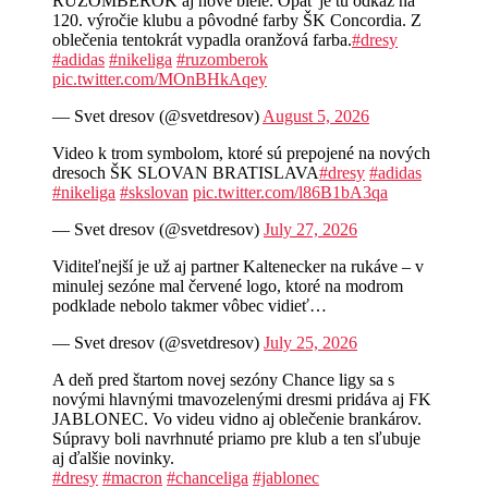
RUŽOMBEROK aj nové biele. Opäť je tu odkaz na
120. výročie klubu a pôvodné farby ŠK Concordia. Z
oblečenia tentokrát vypadla oranžová farba.
#dresy
#adidas
#nikeliga
#ruzomberok
pic.twitter.com/MOnBHkAqey
— Svet dresov (@svetdresov)
August 5, 2026
Video k trom symbolom, ktoré sú prepojené na nových
dresoch ŠK SLOVAN BRATISLAVA
#dresy
#adidas
#nikeliga
#skslovan
pic.twitter.com/l86B1bA3qa
— Svet dresov (@svetdresov)
July 27, 2026
Viditeľnejší je už aj partner Kaltenecker na rukáve – v
minulej sezóne mal červené logo, ktoré na modrom
podklade nebolo takmer vôbec vidieť…
— Svet dresov (@svetdresov)
July 25, 2026
A deň pred štartom novej sezóny Chance ligy sa s
novými hlavnými tmavozelenými dresmi pridáva aj FK
JABLONEC. Vo videu vidno aj oblečenie brankárov.
Súpravy boli navrhnuté priamo pre klub a ten sľubuje
aj ďalšie novinky.
#dresy
#macron
#chanceliga
#jablonec