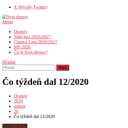
Skip
X (bývalý Twitter)
To
Content
Menu
Svet dresov
Futbal nemusí byť len o góloch…
Domov
Niké liga 2026/2027
Chance Liga 2026/2027
MS 2026
Čo je Svet dresov?
Hľadať
Hľadať:
Čo týždeň dal 12/2020
Domov
2020
august
26
Čo týždeň dal 12/2020
Čo týždeň dal