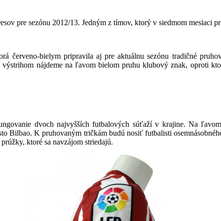
esov pre sezónu 2012/13. Jedným z tímov, ktorý v siedmom mesiaci preds
rá červeno-bielym pripravila aj pre aktuálnu sezónu tradičné pruh
 výstrihom nájdeme na ľavom bielom pruhu klubový znak, oproti kto
j fungovanie dvoch najvyšších futbalových súťaží v krajine. Na ľav
 mesto Bilbao. K pruhovaným tričkám budú nosiť futbalisti osemnásobnéh
 prúžky, ktoré sa navzájom striedajú.