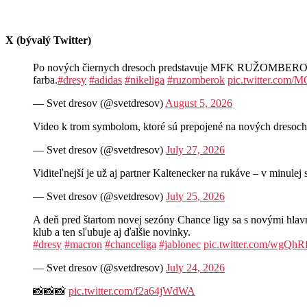
X (bývalý Twitter)
Po nových čiernych dresoch predstavuje MFK RUŽOMBEROK aj n
farba.
#dresy
#adidas
#nikeliga
#ruzomberok
pic.twitter.com
— Svet dresov (@svetdresov)
August 5, 2026
Video k trom symbolom, ktoré sú prepojené na nových d
— Svet dresov (@svetdresov)
July 27, 2026
Viditeľnejší je už aj partner Kaltenecker na rukáve – v minul
— Svet dresov (@svetdresov)
July 25, 2026
A deň pred štartom novej sezóny Chance ligy sa s novými hla
klub a ten sľubuje aj ďalšie novinky.
#dresy
#macron
#chanceliga
#jablonec
pic.twitter.com/wgQh
— Svet dresov (@svetdresov)
July 24, 2026
📸📸📸
pic.twitter.com/f2a64jWdWA