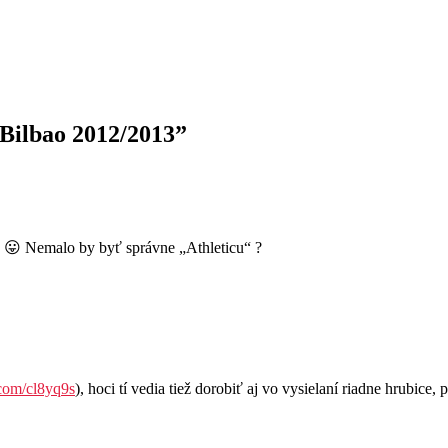
 Bilbao 2012/2013
”
á 😛 Nemalo by byť správne „Athleticu“ ?
l.com/cl8yq9s
), hoci tí vedia tiež dorobiť aj vo vysielaní riadne hrubice