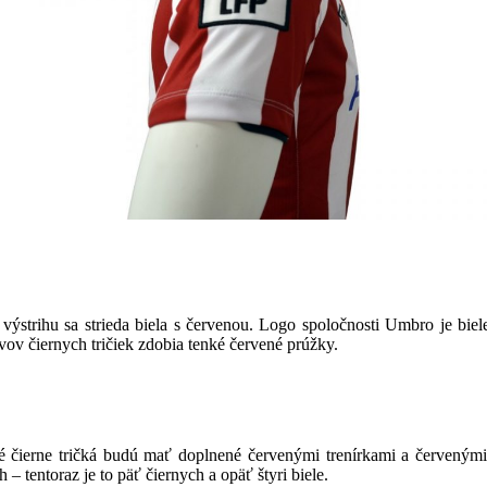
ýstrihu sa strieda biela s červenou. Logo spoločnosti Umbro je biel
ov čiernych tričiek zdobia tenké červené prúžky.
é čierne tričká budú mať doplnené červenými trenírkami a červenými 
– tentoraz je to päť čiernych a opäť štyri biele.