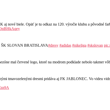
ové biele. Opäť je tu odkaz na 120. výročie klubu a pôvodné farby
/MOnBHkAqey
resoch ŠK SLOVAN BRATISLAVA
#dresy
#adidas
#nikeliga
#skslovan
pic
ej sezóne mal červené logo, ktoré na modrom podklade nebolo takmer v
vnými tmavozelenými dresmi pridáva aj FK JABLONEC. Vo videu vidno 
Rfzn9A