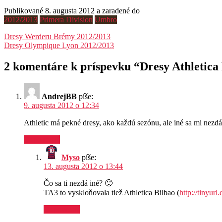
Publikované 8. augusta 2012 a zaradené do
2012/2013
Primera Division
Umbro
Navigácia
Dresy Werderu Brémy 2012/2013
Dresy Olympique Lyon 2012/2013
v
článku
2 komentáre k príspevku “
Dresy Athletica
AndrejBB
píše:
9. augusta 2012 o 12:34
Athletic má pekné dresy, ako každú sezónu, ale iné sa mi nezd
Odpovedať
Myso
píše:
13. augusta 2012 o 13:44
Čo sa ti nezdá iné? 🙂
TA3 to vyskloňovala tiež Athletica Bilbao (
http://tinyur
Odpovedať