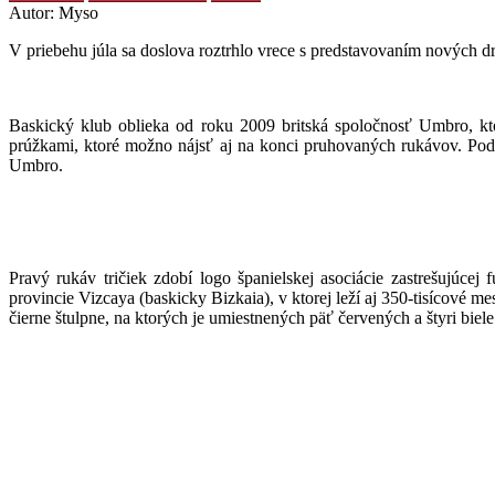
Autor: Myso
V priebehu júla sa doslova roztrhlo vrece s predstavovaním nových dr
Baskický klub oblieka od roku 2009 britská spoločnosť Umbro, kto
prúžkami, ktoré možno nájsť aj na konci pruhovaných rukávov. Pod
Umbro.
Pravý rukáv tričiek zdobí logo španielskej asociácie zastrešujúce
provincie Vizcaya (baskicky Bizkaia), v ktorej leží aj 350-tisícové
čierne štulpne, na ktorých je umiestnených päť červených a štyri biele