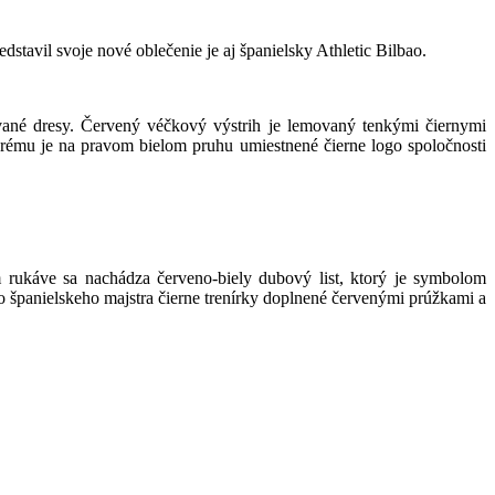
tavil svoje nové oblečenie je aj španielsky Athletic Bilbao.
ované dresy. Červený véčkový výstrih je lemovaný tenkými čiernymi
rému je na pravom bielom pruhu umiestnené čierne logo spoločnosti
om rukáve sa nachádza červeno-biely dubový list, ktorý je symbolom
o španielskeho majstra čierne trenírky doplnené červenými prúžkami a