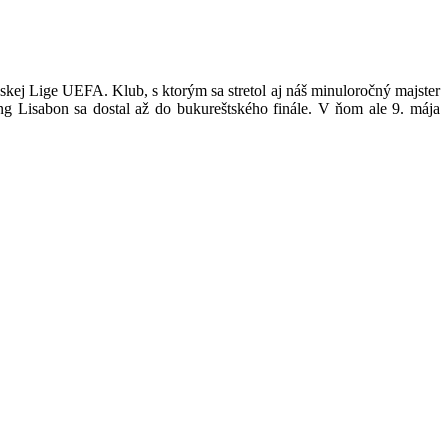
skej Lige UEFA. Klub, s ktorým sa stretol aj náš minuloročný majster
g Lisabon sa dostal až do bukureštského finále. V ňom ale 9. mája