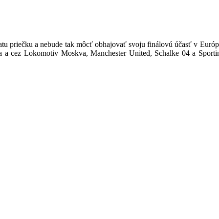
atu priečku a nebude tak môcť obhajovať svoju finálovú účasť v Európ
sta a cez Lokomotiv Moskva, Manchester United, Schalke 04 a Sportin