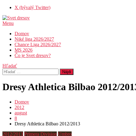
Skip
X (bývalý Twitter)
To
Content
Menu
Svet dresov
Futbal nemusí byť len o góloch…
Domov
Niké liga 2026/2027
Chance Liga 2026/2027
MS 2026
Čo je Svet dresov?
Hľadať
Hľadať:
Dresy Athletica Bilbao 2012/201
Domov
2012
august
8
Dresy Athletica Bilbao 2012/2013
2012/2013
Primera Division
Umbro