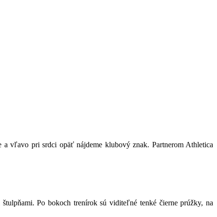
e a vľavo pri srdci opäť nájdeme klubový znak. Partnerom Athletica
štulpňami. Po bokoch trenírok sú viditeľné tenké čierne prúžky, na