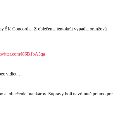
 ŠK Concordia. Z oblečenia tentokrát vypadla oranžová
.twitter.com/l86B1bA3qa
ôbec vidieť…
aj oblečenie brankárov. Súpravy boli navrhnuté priamo pre