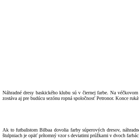
Náhradné dresy baskického klubu sú v čiernej farbe. Na véčkovom v
zostáva aj pre budúcu sezónu ropná spoločnosť Petronor. Konce rukáv
Ak to futbalistom Bilbaa dovolia farby súperových dresov, náhradn
štulpniach je opäť prítomný vzor s deviatimi prúžkami v dvoch farbách 