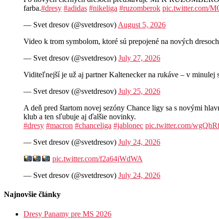
farba.
#dresy
#adidas
#nikeliga
#ruzomberok
pic.twitter.com
— Svet dresov (@svetdresov)
August 5, 2026
Video k trom symbolom, ktoré sú prepojené na nových d
— Svet dresov (@svetdresov)
July 27, 2026
Viditeľnejší je už aj partner Kaltenecker na rukáve – v minul
— Svet dresov (@svetdresov)
July 25, 2026
A deň pred štartom novej sezóny Chance ligy sa s novými hla
klub a ten sľubuje aj ďalšie novinky.
#dresy
#macron
#chanceliga
#jablonec
pic.twitter.com/wgQh
— Svet dresov (@svetdresov)
July 24, 2026
pic.twitter.com/f2a64jWdWA
— Svet dresov (@svetdresov)
July 24, 2026
Najnovšie články
Dresy Panamy pre MS 2026