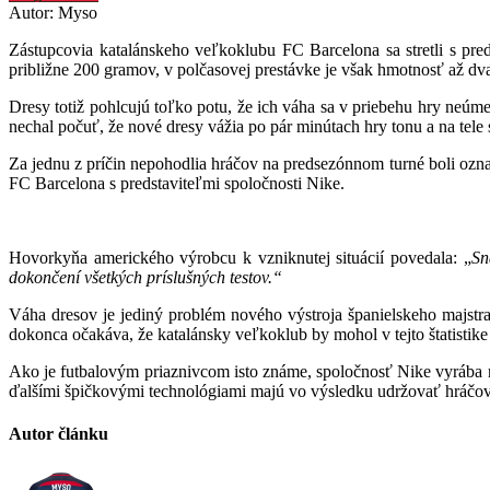
Autor: Myso
Zástupcovia katalánskeho veľkoklubu FC Barcelona sa stretli s pred
približne 200 gramov, v polčasovej prestávke je však hmotnosť až dva
Dresy totiž pohlcujú toľko potu, že ich váha sa v priebehu hry neúm
nechal počuť, že nové dresy vážia po pár minútach hry tonu a na tele 
Za jednu z príčin nepohodlia hráčov na predsezónnom turné boli ozna
FC Barcelona s predstaviteľmi spoločnosti Nike.
Hovorkyňa amerického výrobcu k vzniknutej situácií povedala: „
Sn
dokončení všetkých príslušných testov.“
Váha dresov je jediný problém nového výstroja španielskeho majstr
dokonca očakáva, že katalánsky veľkoklub by mohol v tejto štatistike 
Ako je futbalovým priaznivcom isto známe, spoločnosť Nike vyrába no
ďalšími špičkovými technológiami majú vo výsledku udržovať hráčov
Autor článku