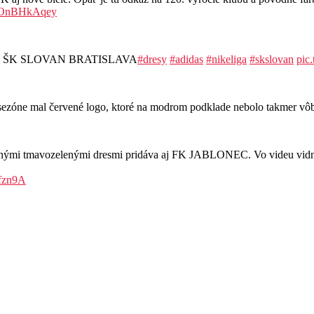
/MOnBHkAqey
resoch ŠK SLOVAN BRATISLAVA
#dresy
#adidas
#nikeliga
#skslovan
pic
ej sezóne mal červené logo, ktoré na modrom podklade nebolo takmer v
vnými tmavozelenými dresmi pridáva aj FK JABLONEC. Vo videu vidno 
Rfzn9A