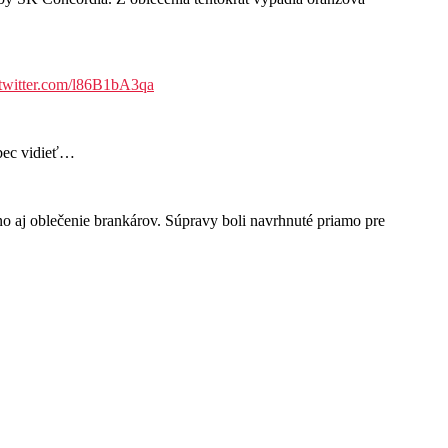
.twitter.com/l86B1bA3qa
ôbec vidieť…
aj oblečenie brankárov. Súpravy boli navrhnuté priamo pre