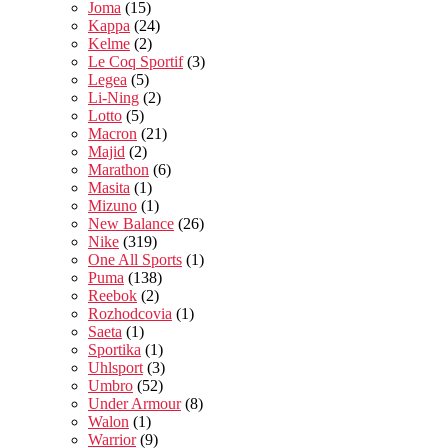
Joma
(15)
Kappa
(24)
Kelme
(2)
Le Coq Sportif
(3)
Legea
(5)
Li-Ning
(2)
Lotto
(5)
Macron
(21)
Majid
(2)
Marathon
(6)
Masita
(1)
Mizuno
(1)
New Balance
(26)
Nike
(319)
One All Sports
(1)
Puma
(138)
Reebok
(2)
Rozhodcovia
(1)
Saeta
(1)
Sportika
(1)
Uhlsport
(3)
Umbro
(52)
Under Armour
(8)
Walon
(1)
Warrior
(9)