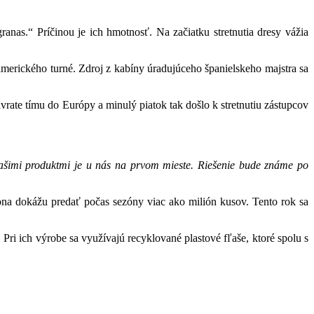
anas.“ Príčinou je ich hmotnosť. Na začiatku stretnutia dresy vážia
amerického turné. Zdroj z kabíny úradujúceho španielskeho majstra sa
rate tímu do Európy a minulý piatok tak došlo k stretnutiu zástupcov
našimi produktmi je u nás na prvom mieste. Riešenie bude známe po
ona dokážu predať počas sezóny viac ako milión kusov. Tento rok sa
ri ich výrobe sa využívajú recyklované plastové fľaše, ktoré spolu s