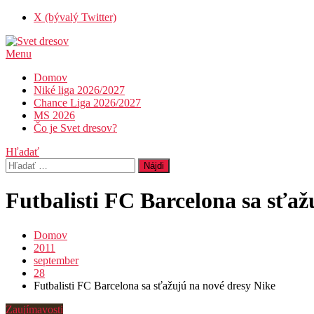
Skip
X (bývalý Twitter)
To
Content
Menu
Svet dresov
Futbal nemusí byť len o góloch…
Domov
Niké liga 2026/2027
Chance Liga 2026/2027
MS 2026
Čo je Svet dresov?
Hľadať
Hľadať:
Futbalisti FC Barcelona sa sťaž
Domov
2011
september
28
Futbalisti FC Barcelona sa sťažujú na nové dresy Nike
Zaujímavosti