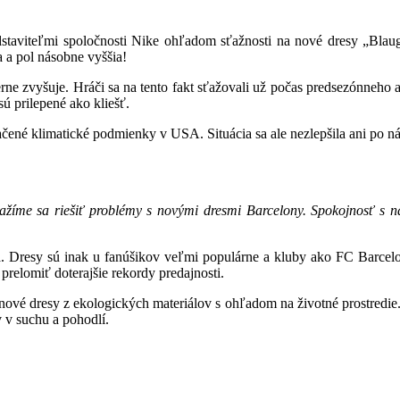
staviteľmi spoločnosti Nike ohľadom sťažnosti na nové dresy „Blaugr
 a pol násobne vyššia!
erne zvyšuje. Hráči sa na tento fakt sťažovali už počas predsezónneho 
sú prilepené ako kliešť.
čené klimatické podmienky v USA. Situácia sa ale nezlepšila ani po náv
ažíme sa riešiť problémy s novými dresmi Barcelony. Spokojnosť s 
a. Dresy sú inak u fanúšikov veľmi populárne a kluby ako FC Barcel
prelomiť doterajšie rekordy predajnosti.
vé dresy z ekologických materiálov s ohľadom na životné prostredie. P
 v suchu a pohodlí.