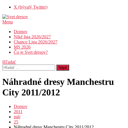
Skip
X (bývalý Twitter)
To
Content
Menu
Svet dresov
Futbal nemusí byť len o góloch…
Domov
Niké liga 2026/2027
Chance Liga 2026/2027
MS 2026
Čo je Svet dresov?
Hľadať
Hľadať:
Náhradné dresy Manchestru
City 2011/2012
Domov
2011
máj
25
Náhradné dresy Manchestru City 2011/2012