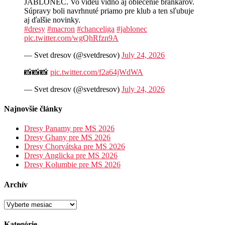
JABLONEC. Vo videu vidno aj oblečenie brankárov.
Súpravy boli navrhnuté priamo pre klub a ten sľubuje
aj ďalšie novinky.
#dresy
#macron
#chanceliga
#jablonec
pic.twitter.com/wgQhRfzn9A
— Svet dresov (@svetdresov)
July 24, 2026
📸📸📸
pic.twitter.com/f2a64jWdWA
— Svet dresov (@svetdresov)
July 24, 2026
Najnovšie články
Dresy Panamy pre MS 2026
Dresy Ghany pre MS 2026
Dresy Chorvátska pre MS 2026
Dresy Anglicka pre MS 2026
Dresy Kolumbie pre MS 2026
Archív
Archív
Kategórie