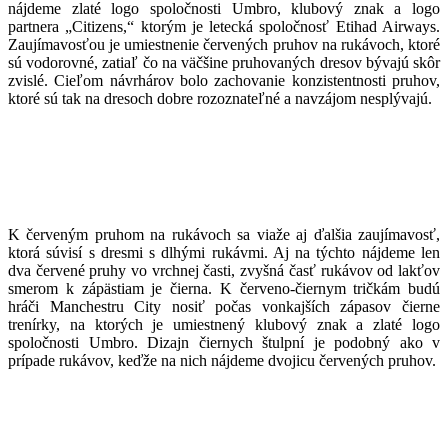
nájdeme zlaté logo spoločnosti Umbro, klubový znak a logo
partnera „Citizens,“ ktorým je letecká spoločnosť Etihad Airways.
Zaujímavosťou je umiestnenie červených pruhov na rukávoch, ktoré
sú vodorovné, zatiaľ čo na väčšine pruhovaných dresov bývajú skôr
zvislé. Cieľom návrhárov bolo zachovanie konzistentnosti pruhov,
ktoré sú tak na dresoch dobre rozoznateľné a navzájom nesplývajú.
K červeným pruhom na rukávoch sa viaže aj ďalšia zaujímavosť,
ktorá súvisí s dresmi s dlhými rukávmi. Aj na týchto nájdeme len
dva červené pruhy vo vrchnej časti, zvyšná časť rukávov od lakťov
smerom k zápästiam je čierna. K červeno-čiernym tričkám budú
hráči Manchestru City nosiť počas vonkajších zápasov čierne
trenírky, na ktorých je umiestnený klubový znak a zlaté logo
spoločnosti Umbro. Dizajn čiernych štulpní je podobný ako v
prípade rukávov, keďže na nich nájdeme dvojicu červených pruhov.