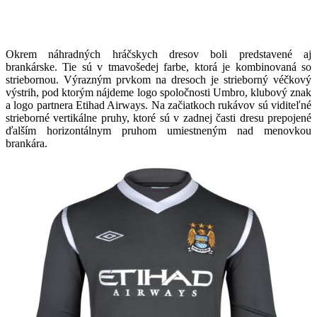
Okrem náhradných hráčskych dresov boli predstavené aj
brankárske. Tie sú v tmavošedej farbe, ktorá je kombinovaná so
striebornou. Výrazným prvkom na dresoch je strieborný véčkový
výstrih, pod ktorým nájdeme logo spoločnosti Umbro, klubový znak
a logo partnera Etihad Airways. Na začiatkoch rukávov sú viditeľné
strieborné vertikálne pruhy, ktoré sú v zadnej časti dresu prepojené
ďalším horizontálnym pruhom umiestneným nad menovkou
brankára.