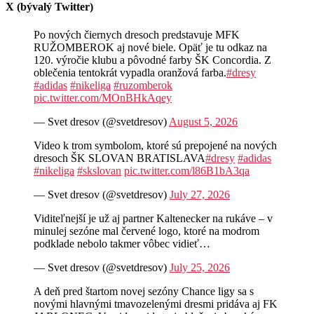
X (bývalý Twitter)
Po nových čiernych dresoch predstavuje MFK
RUŽOMBEROK aj nové biele. Opäť je tu odkaz na
120. výročie klubu a pôvodné farby ŠK Concordia. Z
oblečenia tentokrát vypadla oranžová farba.
#dresy
#adidas
#nikeliga
#ruzomberok
pic.twitter.com/MOnBHkAqey
— Svet dresov (@svetdresov)
August 5, 2026
Video k trom symbolom, ktoré sú prepojené na nových
dresoch ŠK SLOVAN BRATISLAVA
#dresy
#adidas
#nikeliga
#skslovan
pic.twitter.com/l86B1bA3qa
— Svet dresov (@svetdresov)
July 27, 2026
Viditeľnejší je už aj partner Kaltenecker na rukáve – v
minulej sezóne mal červené logo, ktoré na modrom
podklade nebolo takmer vôbec vidieť…
— Svet dresov (@svetdresov)
July 25, 2026
A deň pred štartom novej sezóny Chance ligy sa s
novými hlavnými tmavozelenými dresmi pridáva aj FK