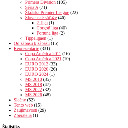
Primera Division
(105)
Séria A
(71)
Škótska Premier League
(22)
Slovenské súťaže
(46)
2. liga
(1)
Corgoň liga
(40)
Fortuna liga
(2)
Tippeligaen
(1)
Od zápasu k zápasu
(15)
Reprezentácie
(331)
Copa América 2011
(16)
Copa América 2021
(10)
EURO 2012
(33)
EURO 2020
(26)
EURO 2024
(1)
MS 2010
(35)
MS 2018
(47)
MS 2022
(32)
MS 2026
(48)
Slečny
(52)
Tento web
(15)
Zaujímavosti
(29)
Zberatelia
(1)
Štatistiky