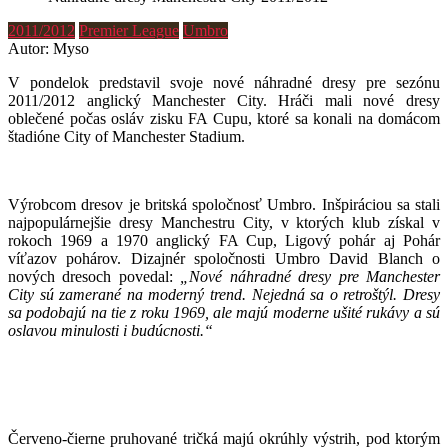
2011/2012
Premier League
Umbro
Autor: Myso
V pondelok predstavil svoje nové náhradné dresy pre sezónu
2011/2012 anglický Manchester City. Hráči mali nové dresy
oblečené počas osláv zisku FA Cupu, ktoré sa konali na domácom
štadióne City of Manchester Stadium.
Výrobcom dresov je britská spoločnosť Umbro. Inšpiráciou sa stali
najpopulárnejšie dresy Manchestru City, v ktorých klub získal v
rokoch 1969 a 1970 anglický FA Cup, Ligový pohár aj Pohár
víťazov pohárov. Dizajnér spoločnosti Umbro David Blanch o
nových dresoch povedal:
„Nové náhradné dresy pre Manchester
City sú zamerané na moderný trend. Nejedná sa o retroštýl. Dresy
sa podobajú na tie z roku 1969, ale majú moderne ušité rukávy a sú
oslavou minulosti i budúcnosti.“
*
Červeno-čierne pruhované tričká majú okrúhly výstrih, pod ktorým