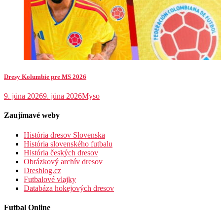
Dresy Kolumbie pre MS 2026
9. júna 2026
9. júna 2026
Myso
Zaujímavé weby
História dresov Slovenska
História slovenského futbalu
História českých dresov
Obrázkový archív dresov
Dresblog.cz
Futbalové vlajky
Databáza hokejových dresov
Futbal Online