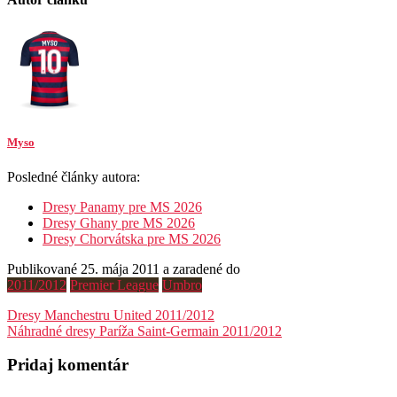
Myso
Posledné články autora:
Dresy Panamy pre MS 2026
Dresy Ghany pre MS 2026
Dresy Chorvátska pre MS 2026
Publikované 25. mája 2011 a zaradené do
2011/2012
Premier League
Umbro
Navigácia
Dresy Manchestru United 2011/2012
Náhradné dresy Paríža Saint-Germain 2011/2012
v
článku
Pridaj komentár