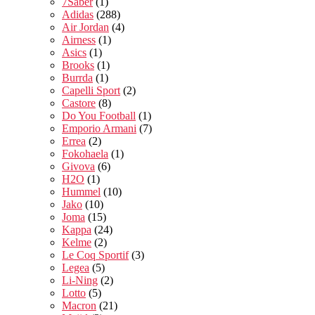
7Saber
(1)
Adidas
(288)
Air Jordan
(4)
Airness
(1)
Asics
(1)
Brooks
(1)
Burrda
(1)
Capelli Sport
(2)
Castore
(8)
Do You Football
(1)
Emporio Armani
(7)
Errea
(2)
Fokohaela
(1)
Givova
(6)
H2O
(1)
Hummel
(10)
Jako
(10)
Joma
(15)
Kappa
(24)
Kelme
(2)
Le Coq Sportif
(3)
Legea
(5)
Li-Ning
(2)
Lotto
(5)
Macron
(21)