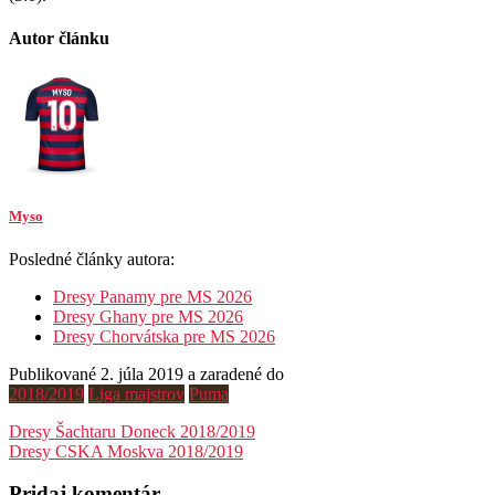
Autor článku
Myso
Posledné články autora:
Dresy Panamy pre MS 2026
Dresy Ghany pre MS 2026
Dresy Chorvátska pre MS 2026
Publikované 2. júla 2019 a zaradené do
2018/2019
Liga majstrov
Puma
Navigácia
Dresy Šachtaru Doneck 2018/2019
Dresy CSKA Moskva 2018/2019
v
článku
Pridaj komentár