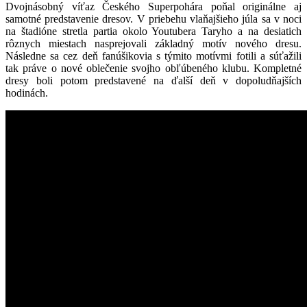
Dvojnásobný víťaz Českého Superpohára poňal originálne aj
samotné predstavenie dresov. V priebehu vlaňajšieho júla sa v noci
na štadióne stretla partia okolo Youtubera Taryho a na desiatich
rôznych miestach nasprejovali základný motív nového dresu.
Následne sa cez deň fanúšikovia s týmito motívmi fotili a súťažili
tak práve o nové oblečenie svojho obľúbeného klubu. Kompletné
dresy boli potom predstavené na ďalší deň v dopoludňajších
hodinách.