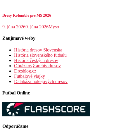
Dresy Kolumbie pre MS 2026
9. júna 2026
9. júna 2026
Myso
Zaujímavé weby
História dresov Slovenska
História slovenského futbalu
História českých dresov
Obrázkový archív dresov
Dresblog.cz
Futbalové vlajky
Databáza hokejových dresov
Futbal Online
Odporúčame