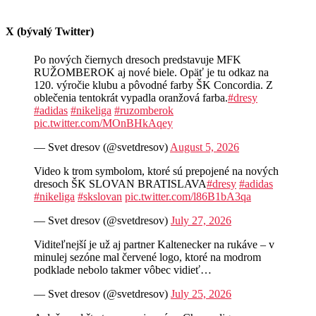
X (bývalý Twitter)
Po nových čiernych dresoch predstavuje MFK
RUŽOMBEROK aj nové biele. Opäť je tu odkaz na
120. výročie klubu a pôvodné farby ŠK Concordia. Z
oblečenia tentokrát vypadla oranžová farba.
#dresy
#adidas
#nikeliga
#ruzomberok
pic.twitter.com/MOnBHkAqey
— Svet dresov (@svetdresov)
August 5, 2026
Video k trom symbolom, ktoré sú prepojené na nových
dresoch ŠK SLOVAN BRATISLAVA
#dresy
#adidas
#nikeliga
#skslovan
pic.twitter.com/l86B1bA3qa
— Svet dresov (@svetdresov)
July 27, 2026
Viditeľnejší je už aj partner Kaltenecker na rukáve – v
minulej sezóne mal červené logo, ktoré na modrom
podklade nebolo takmer vôbec vidieť…
— Svet dresov (@svetdresov)
July 25, 2026