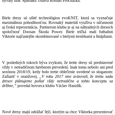
bývalý hráč Spartaku Trnava Roman Procházka.
Biele dresy sú ušité technológiou evoKNIT, ktorá sa vyznačuje
maximálnou pohodlnosťou. Rovnaký materiál využíva v súčasnosti
aj česká reprezentácia. Partnerom klubu je aj na náhradných dresoch
spoločnosť Doosan Škoda Power. Biele tričká mali futbalisti
Viktorie najčastejšie skombinované s bielymi trenírkami a štulpňami.
V posledných rokoch býva zvykom, že tretie dresy sú predstavené
vždy v netradičnom farebnom prevedení. Inak tomu nebolo ani pred
sezónou 2018/19, kedy bolo tretie oblečenie uvedené so sloganom:
Zažiariť v oranžovej.
„V roku 2017 sme avizovali, že tretiu sadu
dresov plánujeme poňať vždy netradične a tohto konceptu sa
držíme,”
povedal hovorca klubu Václav Hanzlík.
Nové dresy majú odrážať štýl, ktorým sa chce Viktorka prezentovať