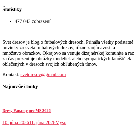
Štatistiky
477 043 zobrazení
Svet dresov je blog o futbalových dresoch. Prináša všetky podstatné
novinky zo sveta futbalových dresov, rôzne zaujímavosti a
množstvo obrázkov. Okrajovo sa venuje dizajnérskej komunite a raz
za čas prezentuje obrázky modeliek alebo sympatických fanúšičiek
oblečených v dresoch svojich obľúbených tímov.
Kontakt:
svetdresov@gmail.com
Najnovšie články
Dresy Panamy pre MS 2026
10. júna 2026
11. júna 2026
Myso