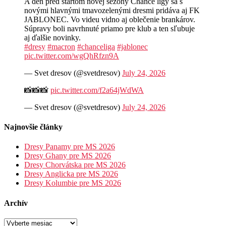
A deň pred štartom novej sezóny Chance ligy sa s
novými hlavnými tmavozelenými dresmi pridáva aj FK
JABLONEC. Vo videu vidno aj oblečenie brankárov.
Súpravy boli navrhnuté priamo pre klub a ten sľubuje
aj ďalšie novinky.
#dresy
#macron
#chanceliga
#jablonec
pic.twitter.com/wgQhRfzn9A
— Svet dresov (@svetdresov)
July 24, 2026
📸📸📸
pic.twitter.com/f2a64jWdWA
— Svet dresov (@svetdresov)
July 24, 2026
Najnovšie články
Dresy Panamy pre MS 2026
Dresy Ghany pre MS 2026
Dresy Chorvátska pre MS 2026
Dresy Anglicka pre MS 2026
Dresy Kolumbie pre MS 2026
Archív
Archív