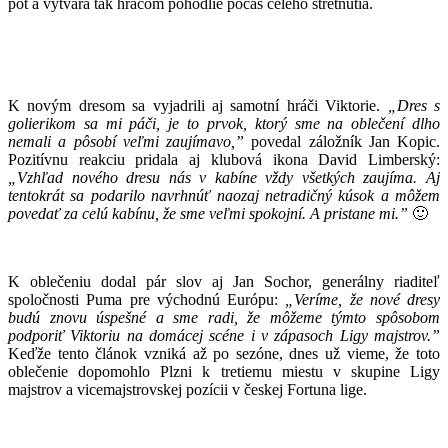
pot a vytvára tak hráčom pohodlie počas celého stretnutia.
K novým dresom sa vyjadrili aj samotní hráči Viktorie.
„Dres s
golierikom sa mi páči, je to prvok, ktorý sme na oblečení dlho
nemali a pôsobí veľmi zaujímavo,”
povedal záložník Jan Kopic.
Pozitívnu reakciu pridala aj klubová ikona David Limberský:
„Vzhľad nového dresu nás v kabíne vždy všetkých zaujíma. Aj
tentokrát sa podarilo navrhnúť naozaj netradičný kúsok a môžem
povedať za celú kabínu, že sme veľmi spokojní. A pristane mi.”
🙂
K oblečeniu dodal pár slov aj Jan Sochor, generálny riaditeľ
spoločnosti Puma pre východnú Európu:
„Veríme, že nové dresy
budú znovu úspešné a sme radi, že môžeme týmto spôsobom
podporiť Viktoriu na domácej scéne i v zápasoch Ligy majstrov.”
Keďže tento článok vzniká až po sezóne, dnes už vieme, že toto
oblečenie dopomohlo Plzni k tretiemu miestu v skupine Ligy
majstrov a vicemajstrovskej pozícii v českej Fortuna lige.