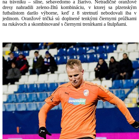
na trávniku – silne, sebavedomo a žiarivo. Netradičné oranžové
dresy nahradili zeleno-žltú kombináciu, v ktorej sa plzenským
futbalistom darilo výborne, keď z 8 stretnutí nebodovali iba v
jedinom. Oranžové tričká sú doplnené tenkými čiernymi prúžkami
na rukávoch a skombinované s čiernymi trenírkami a štulpňami.