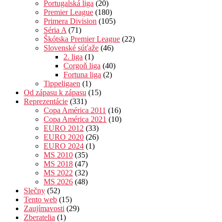
Portugalská liga
(20)
Premier League
(180)
Primera Division
(105)
Séria A
(71)
Škótska Premier League
(22)
Slovenské súťaže
(46)
2. liga
(1)
Corgoň liga
(40)
Fortuna liga
(2)
Tippeligaen
(1)
Od zápasu k zápasu
(15)
Reprezentácie
(331)
Copa América 2011
(16)
Copa América 2021
(10)
EURO 2012
(33)
EURO 2020
(26)
EURO 2024
(1)
MS 2010
(35)
MS 2018
(47)
MS 2022
(32)
MS 2026
(48)
Slečny
(52)
Tento web
(15)
Zaujímavosti
(29)
Zberatelia
(1)