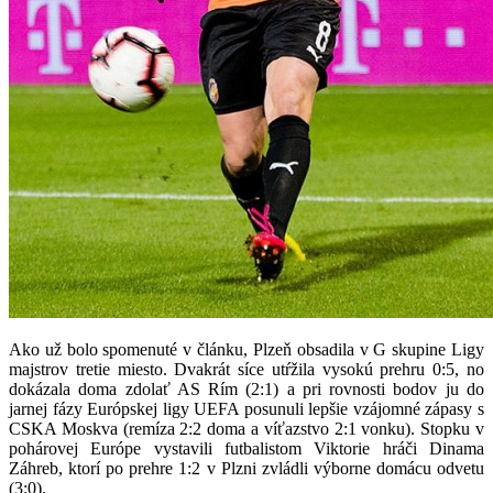
Ako už bolo spomenuté v článku, Plzeň obsadila v G skupine Ligy
majstrov tretie miesto. Dvakrát síce utŕžila vysokú prehru 0:5, no
dokázala doma zdolať AS Rím (2:1) a pri rovnosti bodov ju do
jarnej fázy Európskej ligy UEFA posunuli lepšie vzájomné zápasy s
CSKA Moskva (remíza 2:2 doma a víťazstvo 2:1 vonku). Stopku v
pohárovej Európe vystavili futbalistom Viktorie hráči Dinama
Záhreb, ktorí po prehre 1:2 v Plzni zvládli výborne domácu odvetu
(3:0).