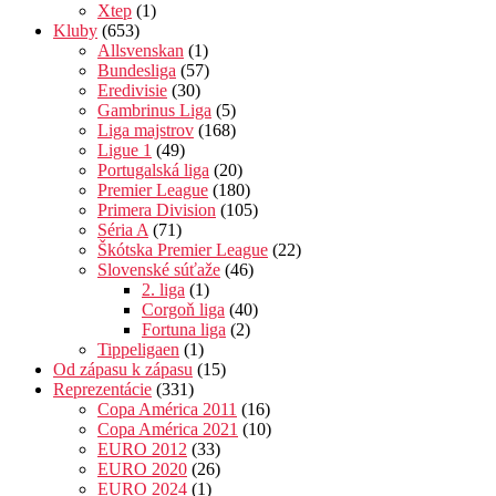
Xtep
(1)
Kluby
(653)
Allsvenskan
(1)
Bundesliga
(57)
Eredivisie
(30)
Gambrinus Liga
(5)
Liga majstrov
(168)
Ligue 1
(49)
Portugalská liga
(20)
Premier League
(180)
Primera Division
(105)
Séria A
(71)
Škótska Premier League
(22)
Slovenské súťaže
(46)
2. liga
(1)
Corgoň liga
(40)
Fortuna liga
(2)
Tippeligaen
(1)
Od zápasu k zápasu
(15)
Reprezentácie
(331)
Copa América 2011
(16)
Copa América 2021
(10)
EURO 2012
(33)
EURO 2020
(26)
EURO 2024
(1)