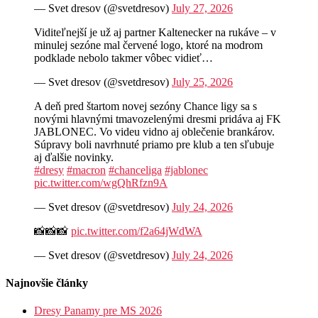
— Svet dresov (@svetdresov)
July 27, 2026
Viditeľnejší je už aj partner Kaltenecker na rukáve – v
minulej sezóne mal červené logo, ktoré na modrom
podklade nebolo takmer vôbec vidieť…
— Svet dresov (@svetdresov)
July 25, 2026
A deň pred štartom novej sezóny Chance ligy sa s
novými hlavnými tmavozelenými dresmi pridáva aj FK
JABLONEC. Vo videu vidno aj oblečenie brankárov.
Súpravy boli navrhnuté priamo pre klub a ten sľubuje
aj ďalšie novinky.
#dresy
#macron
#chanceliga
#jablonec
pic.twitter.com/wgQhRfzn9A
— Svet dresov (@svetdresov)
July 24, 2026
📸📸📸
pic.twitter.com/f2a64jWdWA
— Svet dresov (@svetdresov)
July 24, 2026
Najnovšie články
Dresy Panamy pre MS 2026