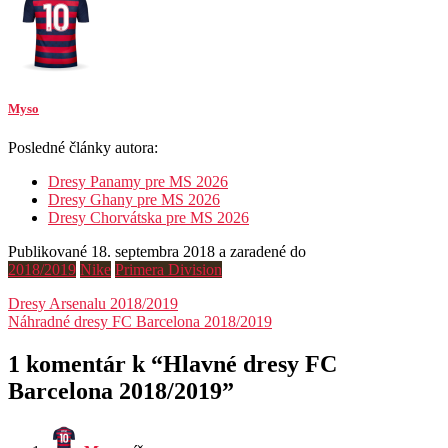
Myso
Posledné články autora:
Dresy Panamy pre MS 2026
Dresy Ghany pre MS 2026
Dresy Chorvátska pre MS 2026
Publikované 18. septembra 2018 a zaradené do
2018/2019
Nike
Primera Division
Navigácia
Dresy Arsenalu 2018/2019
Náhradné dresy FC Barcelona 2018/2019
v
článku
1 komentár k “
Hlavné dresy FC
Barcelona 2018/2019
”