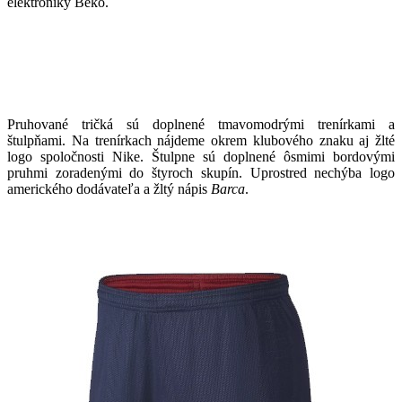
elektroniky Beko.
Pruhované tričká sú doplnené tmavomodrými trenírkami a
štulpňami. Na trenírkach nájdeme okrem klubového znaku aj žlté
logo spoločnosti Nike. Štulpne sú doplnené ôsmimi bordovými
pruhmi zoradenými do štyroch skupín. Uprostred nechýba logo
amerického dodávateľa a žltý nápis
Barca
.