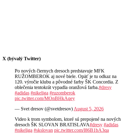
X (bývalý Twitter)
Po nových čiernych dresoch predstavuje MFK
RUŽOMBEROK aj nové biele. Opäť je tu odkaz na
120. výročie klubu a pôvodné farby ŠK Concordia. Z
oblečenia tentokrát vypadla oranžová farba.
#dresy
#adidas
#nikeliga
#ruzomberok
pic.twitter.com/MOnBHkAqey
— Svet dresov (@svetdresov)
August 5, 2026
Video k trom symbolom, ktoré sú prepojené na nových
dresoch ŠK SLOVAN BRATISLAVA
#dresy
#adidas
#nikeliga
#skslovan
pic.twitter.com/l86B1bA3qa