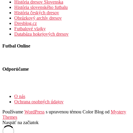
História dresov Slovenska
História slovenského futbalu
História českých dresov
Obrázkový archív dresov
Dresblog.cz
Futbalové vlajky
Databáza hokejových dresov
Futbal Online
Odporúčame
O nás
Ochrana osobných údajov
Používame
WordPress
s upravenou témou Color Blog od
Mystery
Themes
Naspäť na začiatok