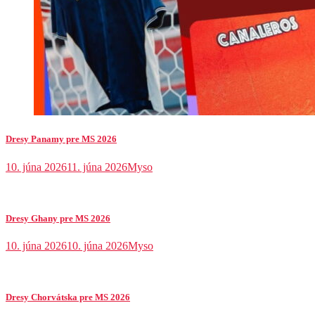
Dresy Panamy pre MS 2026
10. júna 2026
11. júna 2026
Myso
Dresy Ghany pre MS 2026
10. júna 2026
10. júna 2026
Myso
Dresy Chorvátska pre MS 2026