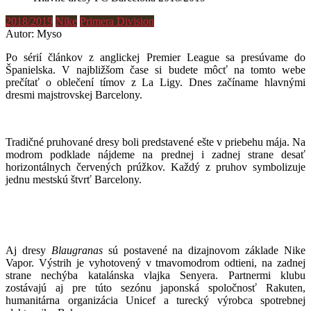
2018/2019
Nike
Primera Division
Autor: Myso
Po sérií článkov z anglickej Premier League sa presúvame do
Španielska. V najbližšom čase si budete môcť na tomto webe
prečítať o oblečení tímov z La Ligy. Dnes začíname hlavnými
dresmi majstrovskej Barcelony.
Tradičné pruhované dresy boli predstavené ešte v priebehu mája. Na
modrom podklade nájdeme na prednej i zadnej strane desať
horizontálnych červených prúžkov. Každý z pruhov symbolizuje
jednu mestskú štvrť Barcelony.
Aj dresy
Blaugranas
sú postavené na dizajnovom základe Nike
Vapor. Výstrih je vyhotovený v tmavomodrom odtieni, na zadnej
strane nechýba katalánska vlajka Senyera. Partnermi klubu
zostávajú aj pre túto sezónu japonská spoločnosť Rakuten,
humanitárna organizácia Unicef a turecký výrobca spotrebnej