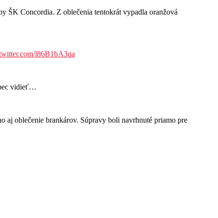
 ŠK Concordia. Z oblečenia tentokrát vypadla oranžová
.twitter.com/l86B1bA3qa
ôbec vidieť…
aj oblečenie brankárov. Súpravy boli navrhnuté priamo pre