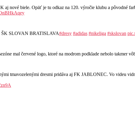
ové biele. Opäť je tu odkaz na 120. výročie klubu a pôvodné farby
/MOnBHkAqey
resoch ŠK SLOVAN BRATISLAVA
#dresy
#adidas
#nikeliga
#skslovan
pic
ej sezóne mal červené logo, ktoré na modrom podklade nebolo takmer v
vnými tmavozelenými dresmi pridáva aj FK JABLONEC. Vo videu vidno 
Rfzn9A