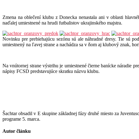
Zmena na oblečení klubu z Donecka nenastala ani v oblasti hlavn
naďalej umiestnené na hrudi futbalistov ukrajinského majstra.
Novinku pre prebiehajúcu sezónu sú ale náhradné dresy. Tie sú pod
umiestnený na ľavej strane a nachádza sa v ňom aj klubový znak, ho
Na vnútornej strane výstrihu je umiestnené čierne banícke náradie pre
nápisy FCSD predstavujúce skratku názvu klubu.
Šachtar obsadil v E skupine základnej fázy druhé miesto za Juventu
programe 5. marca.
Autor článku