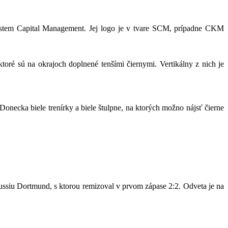
System Capital Management. Jej logo je v tvare SCM, prípadne CKM
oré sú na okrajoch doplnené tenšími čiernymi. Vertikálny z nich je
 Donecka biele trenírky a biele štulpne, na ktorých možno nájsť čierne
ussiu Dortmund, s ktorou remizoval v prvom zápase 2:2. Odveta je na