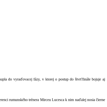
pla do vyraďovacej fázy, v ktorej o postup do štvrťfinále bojuje aj
erenci rumunského trénera Mirceu Lucesca k nim naďalej nosia čierne