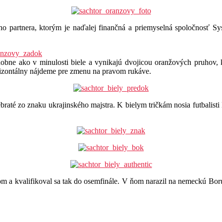
ého partnera, ktorým je naďalej finančná a priemyselná spoločnosť 
obne ako v minulosti biele a vynikajú dvojicou oranžových pruhov, kt
rizontálny nájdeme pre zmenu na pravom rukáve.
braté zo znaku ukrajinského majstra. K bielym tričkám nosia futbalisti
som a kvalifikoval sa tak do osemfinále. V ňom narazil na nemeckú Bor