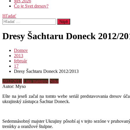
MS 2026
Čo je Svet dresov?
Hľadať
Hľadať:
Dresy Šachtaru Doneck 2012/20
Domov
2013
február
17
Dresy Šachtaru Doneck 2012/2013
2012/2013
Liga majstrov
Nike
Autor: Myso
Ešte na jeseň začal na tomto webe seriál predstavovania dresov úča
ukrajinský zástupca Šachtar Doneck.
Sedemnásobný majster Ukrajiny pôsobí aj v tejto sezóne v pruhovaný
trenírky a oranžové štulpne.