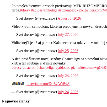
Po nových čiernych dresoch predstavuje MFK RUŽOMBEROK aj n
farba.
#dresy
#adidas
#nikeliga
#ruzomberok
pic.twitter.com
— Svet dresov (@svetdresov)
August 5, 2026
Video k trom symbolom, ktoré sú prepojené na nových d
— Svet dresov (@svetdresov)
July 27, 2026
Viditeľnejší je už aj partner Kaltenecker na rukáve – v minul
— Svet dresov (@svetdresov)
July 25, 2026
A deň pred štartom novej sezóny Chance ligy sa s novými hla
klub a ten sľubuje aj ďalšie novinky.
#dresy
#macron
#chanceliga
#jablonec
pic.twitter.com/wgQh
— Svet dresov (@svetdresov)
July 24, 2026
pic.twitter.com/f2a64jWdWA
— Svet dresov (@svetdresov)
July 24, 2026
Najnovšie články