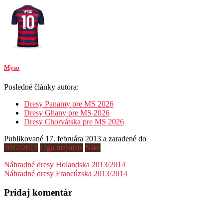
Myso
Posledné články autora:
Dresy Panamy pre MS 2026
Dresy Ghany pre MS 2026
Dresy Chorvátska pre MS 2026
Publikované 17. februára 2013 a zaradené do
2012/2013
Liga majstrov
Nike
Navigácia
Náhradné dresy Holandska 2013/2014
Náhradné dresy Francúzska 2013/2014
v
článku
Pridaj komentár