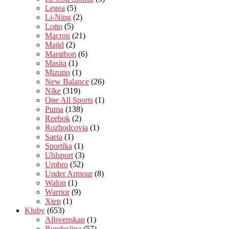
Legea
(5)
Li-Ning
(2)
Lotto
(5)
Macron
(21)
Majid
(2)
Marathon
(6)
Masita
(1)
Mizuno
(1)
New Balance
(26)
Nike
(319)
One All Sports
(1)
Puma
(138)
Reebok
(2)
Rozhodcovia
(1)
Saeta
(1)
Sportika
(1)
Uhlsport
(3)
Umbro
(52)
Under Armour
(8)
Walon
(1)
Warrior
(9)
Xtep
(1)
Kluby
(653)
Allsvenskan
(1)
Bundesliga
(57)