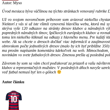
Autor: Myso
Úvod mesiaca býva väčšinou na týchto stránkach venovaný rubrike Di
Už vo svojom novoročnom príhovore som avizoval niekoľko chystaný
Niektorí z vás si už iste všimli vynovenú hlavičku webu, ktorá má 
skrýva vyše 120 odkazov na stránky dresov klubov a národných vý
popredných národných tímov, špičkových európskych klubov a rovnako a
tomu len niekoľko kliknutí na odkazy z hlavného menu. Pre každý kl
webe. Ak sa chcete o dresoch dočítať viac informácií a zaujímavost
obrovskom počte jednotlivých dresov (malo by ich byť približne 350
ma prosím napísaním komentára kdekoľvek na web. Mimochodom, ko
novinkám vo svete futbalových dresov. Zmenou prešla aj posledná pol
Záverom by som sa vám chcel poďakovať za priazeň a vašu návštevnos
klubov a reprezentačných mužstiev. V posledných dňoch navyše uzrelo 
veď futbal nemusí byť len o góloch
Autor článku