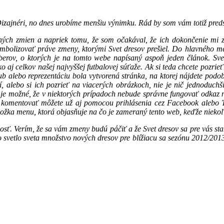
zajnéri, no dnes urobíme menšiu výnimku. Rád by som vám totiž predst
ch zmien a napriek tomu, že som očakával, že ich dokončenie mi zabe
symbolizovať práve zmeny, ktorými Svet dresov prešiel. Do hlavného 
berov, o ktorých je na tomto webe napísaný aspoň jeden článok. Sve
j celkov našej najvyššej futbalovej súťaže. Ak si teda chcete pozrieť
ub alebo reprezentáciu bola vytvorená stránka, na ktorej nájdete podo
í, alebo si ich pozrieť na viacerých obrázkoch, nie je nič jednoduchš
) je možné, že v niektorých prípadoch nebude správne fungovať odkaz n
mentovať môžete už aj pomocou prihlásenia cez Facebook alebo Twit
ožka menu, ktorá objasňuje na čo je zameraný tento web, keďže niekoľk
ť. Verím, že sa vám zmeny budú páčiť a že Svet dresov sa pre vás sta
svetlo sveta množstvo nových dresov pre blížiacu sa sezónu 2012/2013.