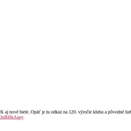
ové biele. Opäť je tu odkaz na 120. výročie klubu a pôvodné farby
/MOnBHkAqey