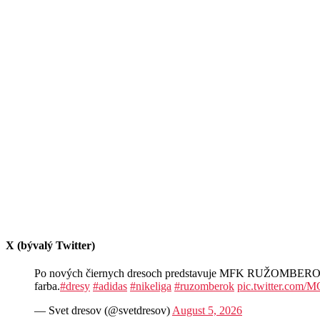
X (bývalý Twitter)
Po nových čiernych dresoch predstavuje MFK RUŽOMBEROK aj n
farba.
#dresy
#adidas
#nikeliga
#ruzomberok
pic.twitter.com
— Svet dresov (@svetdresov)
August 5, 2026