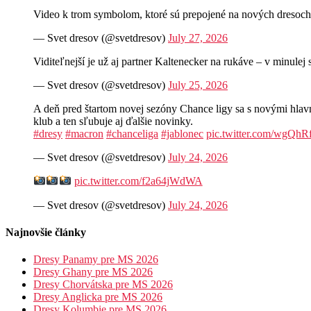
Video k trom symbolom, ktoré sú prepojené na nových d
— Svet dresov (@svetdresov)
July 27, 2026
Viditeľnejší je už aj partner Kaltenecker na rukáve – v minul
— Svet dresov (@svetdresov)
July 25, 2026
A deň pred štartom novej sezóny Chance ligy sa s novými hla
klub a ten sľubuje aj ďalšie novinky.
#dresy
#macron
#chanceliga
#jablonec
pic.twitter.com/wgQh
— Svet dresov (@svetdresov)
July 24, 2026
pic.twitter.com/f2a64jWdWA
— Svet dresov (@svetdresov)
July 24, 2026
Najnovšie články
Dresy Panamy pre MS 2026
Dresy Ghany pre MS 2026
Dresy Chorvátska pre MS 2026
Dresy Anglicka pre MS 2026
Dresy Kolumbie pre MS 2026