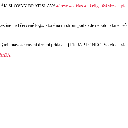
resoch ŠK SLOVAN BRATISLAVA
#dresy
#adidas
#nikeliga
#skslovan
pic
ej sezóne mal červené logo, ktoré na modrom podklade nebolo takmer v
vnými tmavozelenými dresmi pridáva aj FK JABLONEC. Vo videu vidno 
Rfzn9A