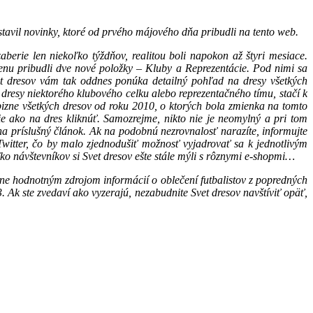
avil novinky, ktoré od prvého májového dňa pribudli na tento web.
rie len niekoľko týždňov, realitou boli napokon až štyri mesiace.
menu pribudli dve nové položky – Kluby a Reprezentácie. Pod nimi sa
t dresov vám tak oddnes ponúka detailný pohľad na dresy všetkých
 dresy niektorého klubového celku alebo reprezentačného tímu, stačí k
bizne všetkých dresov od roku 2010, o ktorých bola zmienka na tomto
ie ako na dres kliknúť. Samozrejme, nikto nie je neomylný a pri tom
a príslušný článok. Ak na podobnú nezrovnalosť narazíte, informujte
ter, čo by malo zjednodušiť možnosť vyjadrovať sa k jednotlivým
o návštevníkov si Svet dresov ešte stále mýli s rôznymi e-shopmi…
ne hodnotným zdrojom informácií o oblečení futbalistov z popredných
 Ak ste zvedaví ako vyzerajú, nezabudnite Svet dresov navštíviť opäť,