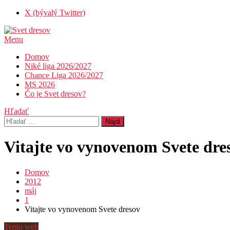
Skip
X (bývalý Twitter)
To
Content
Menu
Svet dresov
Futbal nemusí byť len o góloch…
Domov
Niké liga 2026/2027
Chance Liga 2026/2027
MS 2026
Čo je Svet dresov?
Hľadať
Hľadať:
Vitajte vo vynovenom Svete dre
Domov
2012
máj
1
Vitajte vo vynovenom Svete dresov
Tento web