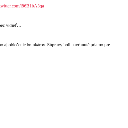
.twitter.com/l86B1bA3qa
ôbec vidieť…
aj oblečenie brankárov. Súpravy boli navrhnuté priamo pre