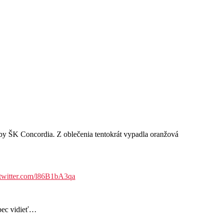
 ŠK Concordia. Z oblečenia tentokrát vypadla oranžová
.twitter.com/l86B1bA3qa
ôbec vidieť…