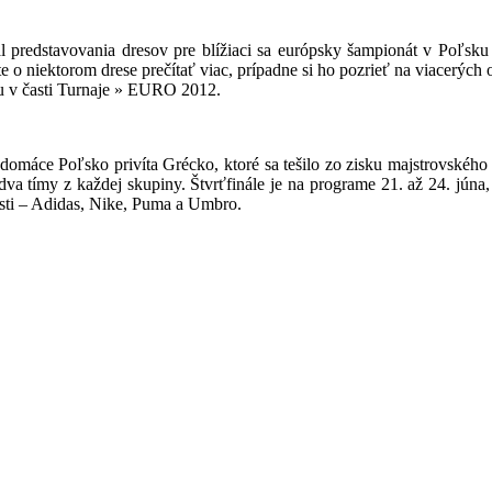
 predstavovania dresov pre blížiaci sa európsky šampionát v Poľsku 
e o niektorom drese prečítať viac, prípadne si ho pozrieť na viacerých
nu v časti Turnaje » EURO 2012.
omáce Poľsko privíta Grécko, ktoré sa tešilo zo zisku majstrovského 
 dva tímy z každej skupiny. Štvrťfinále je na programe 21. až 24. júna,
osti – Adidas, Nike, Puma a Umbro.