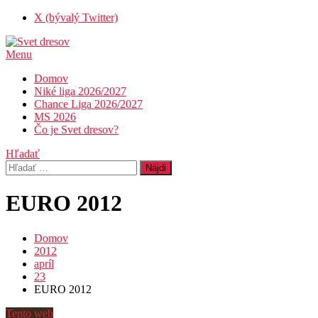
Skip
X (bývalý Twitter)
To
Content
Menu
Svet dresov
Futbal nemusí byť len o góloch…
Domov
Niké liga 2026/2027
Chance Liga 2026/2027
MS 2026
Čo je Svet dresov?
Hľadať
Hľadať:
EURO 2012
Domov
2012
apríl
23
EURO 2012
Tento web