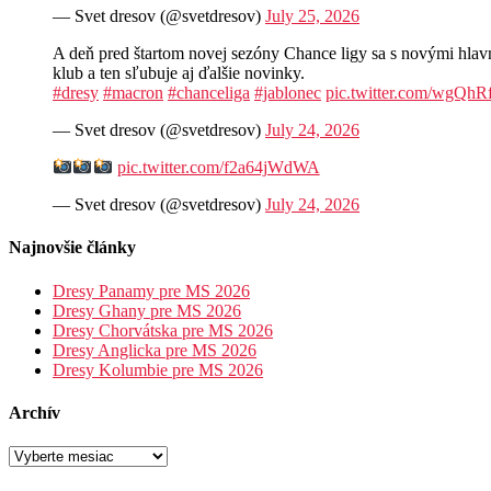
— Svet dresov (@svetdresov)
July 25, 2026
A deň pred štartom novej sezóny Chance ligy sa s novými hla
klub a ten sľubuje aj ďalšie novinky.
#dresy
#macron
#chanceliga
#jablonec
pic.twitter.com/wgQh
— Svet dresov (@svetdresov)
July 24, 2026
pic.twitter.com/f2a64jWdWA
— Svet dresov (@svetdresov)
July 24, 2026
Najnovšie články
Dresy Panamy pre MS 2026
Dresy Ghany pre MS 2026
Dresy Chorvátska pre MS 2026
Dresy Anglicka pre MS 2026
Dresy Kolumbie pre MS 2026
Archív
Archív