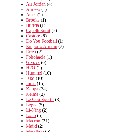
Air Jordan
(4)
Airness
(1)
Asics
(1)
Brooks
(1)
Burrda
(1)
Capelli Sport
(2)
Castore
(8)
Do You Football
(1)
Emporio Armani
(7)
Errea
(2)
Fokohaela
(1)
Givova
(6)
H2O
(1)
Hummel
(10)
Jako
(10)
Joma
(15)
Kappa
(24)
Kelme
(2)
Le Coq Sportif
(3)
Legea
(5)
Li-Ning
(2)
Lotto
(5)
Macron
(21)
Majid
(2)
Marathon
(6)