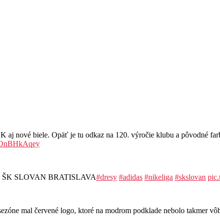
ové biele. Opäť je tu odkaz na 120. výročie klubu a pôvodné farby
/MOnBHkAqey
resoch ŠK SLOVAN BRATISLAVA
#dresy
#adidas
#nikeliga
#skslovan
pic
ej sezóne mal červené logo, ktoré na modrom podklade nebolo takmer v