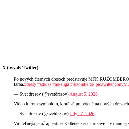
X (bývalý Twitter)
Po nových čiernych dresoch predstavuje MFK RUŽOMBEROK aj n
farba.
#dresy
#adidas
#nikeliga
#ruzomberok
pic.twitter.com
— Svet dresov (@svetdresov)
August 5, 2026
Video k trom symbolom, ktoré sú prepojené na nových d
— Svet dresov (@svetdresov)
July 27, 2026
Viditeľnejší je už aj partner Kaltenecker na rukáve – v minul