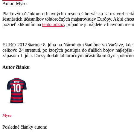
Autor: Myso
Piatkovým článkom o hlavných dresoch Chorvátska sa uzavrel seriál
šestnástich účastníkov tohtoročných majstrovstiev Európy. Ak si chcet
pozrieť kliknutím na
tento odkaz
, prípadne ju nájdete v hlavnom me
EURO 2012 štartuje 8. júna na Národnom štadióne vo Varšave, kde d
celkovo 24 stretnutí, po ktorých postúpia do ďalších bojov najlepšie
zápasom 1. júla. Dresy dodali tohtoročným účastníkom štyri spoločn
Autor článku
Myso
Posledné články autora: