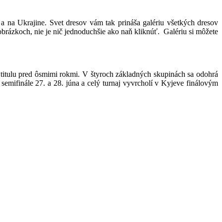
a na Ukrajine. Svet dresov vám tak prináša galériu všetkých dresov
 obrázkoch, nie je nič jednoduchšie ako naň kliknúť. Galériu si môžete
titulu pred ôsmimi rokmi. V štyroch základných skupinách sa odohrá
 semifinále 27. a 28. júna a celý turnaj vyvrcholí v Kyjeve finálovým