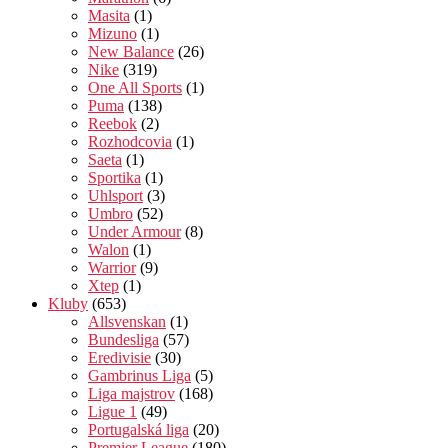
Masita
(1)
Mizuno
(1)
New Balance
(26)
Nike
(319)
One All Sports
(1)
Puma
(138)
Reebok
(2)
Rozhodcovia
(1)
Saeta
(1)
Sportika
(1)
Uhlsport
(3)
Umbro
(52)
Under Armour
(8)
Walon
(1)
Warrior
(9)
Xtep
(1)
Kluby
(653)
Allsvenskan
(1)
Bundesliga
(57)
Eredivisie
(30)
Gambrinus Liga
(5)
Liga majstrov
(168)
Ligue 1
(49)
Portugalská liga
(20)
Premier League
(180)