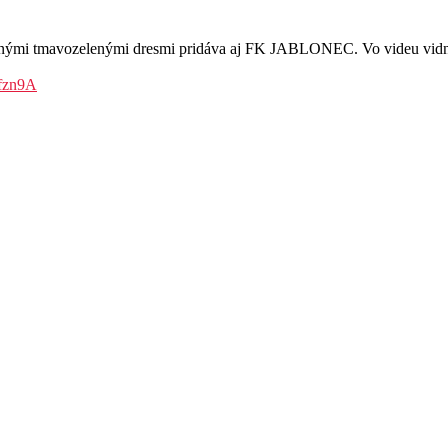
vnými tmavozelenými dresmi pridáva aj FK JABLONEC. Vo videu vidno 
Rfzn9A