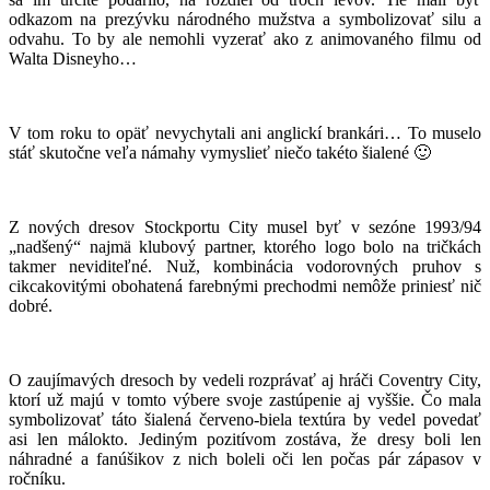
odkazom na prezývku národného mužstva a symbolizovať silu a
odvahu. To by ale nemohli vyzerať ako z animovaného filmu od
Walta Disneyho…
V tom roku to opäť nevychytali ani anglickí brankári… To muselo
stáť skutočne veľa námahy vymyslieť niečo takéto šialené 🙂
Z nových dresov Stockportu City musel byť v sezóne 1993/94
„nadšený“ najmä klubový partner, ktorého logo bolo na tričkách
takmer neviditeľné. Nuž, kombinácia vodorovných pruhov s
cikcakovitými obohatená farebnými prechodmi nemôže priniesť nič
dobré.
O zaujímavých dresoch by vedeli rozprávať aj hráči Coventry City,
ktorí už majú v tomto výbere svoje zastúpenie aj vyššie. Čo mala
symbolizovať táto šialená červeno-biela textúra by vedel povedať
asi len málokto. Jediným pozitívom zostáva, že dresy boli len
náhradné a fanúšikov z nich boleli oči len počas pár zápasov v
ročníku.