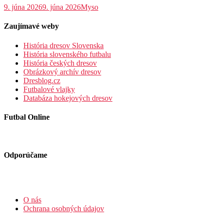
9. júna 2026
9. júna 2026
Myso
Zaujímavé weby
História dresov Slovenska
História slovenského futbalu
História českých dresov
Obrázkový archív dresov
Dresblog.cz
Futbalové vlajky
Databáza hokejových dresov
Futbal Online
Odporúčame
O nás
Ochrana osobných údajov