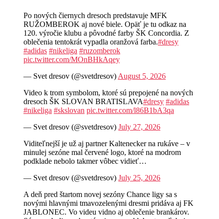
Po nových čiernych dresoch predstavuje MFK
RUŽOMBEROK aj nové biele. Opäť je tu odkaz na
120. výročie klubu a pôvodné farby ŠK Concordia. Z
oblečenia tentokrát vypadla oranžová farba.
#dresy
#adidas
#nikeliga
#ruzomberok
pic.twitter.com/MOnBHkAqey
— Svet dresov (@svetdresov)
August 5, 2026
Video k trom symbolom, ktoré sú prepojené na nových
dresoch ŠK SLOVAN BRATISLAVA
#dresy
#adidas
#nikeliga
#skslovan
pic.twitter.com/l86B1bA3qa
— Svet dresov (@svetdresov)
July 27, 2026
Viditeľnejší je už aj partner Kaltenecker na rukáve – v
minulej sezóne mal červené logo, ktoré na modrom
podklade nebolo takmer vôbec vidieť…
— Svet dresov (@svetdresov)
July 25, 2026
A deň pred štartom novej sezóny Chance ligy sa s
novými hlavnými tmavozelenými dresmi pridáva aj FK
JABLONEC. Vo videu vidno aj oblečenie brankárov.