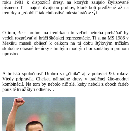
roku 1981 k dispozícií dresy, na ktorých zaujalo štylizované
písmeno T – najmä dvojicou pruhov, ktoré boli predĺžené až na
trenírky a „zdobili“ tak chúlostivé miesta hráčov 🙂
O tom, že s pruhmi na trenírkach to veľmi netreba preháňať by
vedeli rozprávať aj hráči škótskej reprezentácie. Tí si na MS 1986 v
Mexiku museli obliecť k celkom na tú dobu štýlovým tričkám
skutočne otrasné trenírky s hrubým modrým horizontálnym pruhom
uprostred.
A britská spoločnosť Umbro sa „činila“ aj v polovici 90. rokov.
Vtedy pripravila Chelsea náhradné dresy v tradičnej žlto-modrej
kombinácií. Na tom by nebolo nič zlé, keby neboli z oboch farieb
použité tri až štyri odtiene…