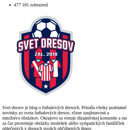
477 181 zobrazení
Svet dresov je blog o futbalových dresoch. Prináša všetky podstatné
novinky zo sveta futbalových dresov, rôzne zaujímavosti a
množstvo obrázkov. Okrajovo sa venuje dizajnérskej komunite a raz
za čas prezentuje obrázky modeliek alebo sympatických fanúšičiek
oblečených v dresoch svojich obľúbených tímov.