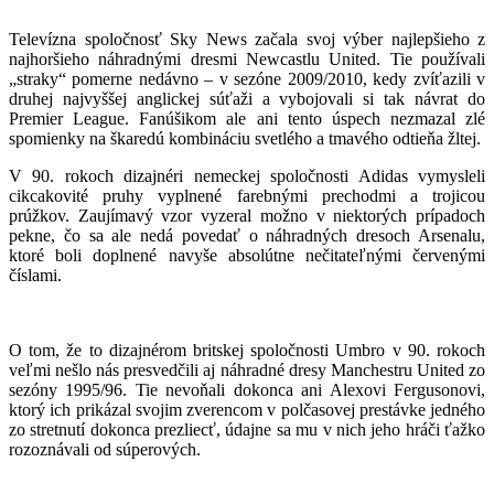
Televízna spoločnosť Sky News začala svoj výber najlepšieho z
najhoršieho náhradnými dresmi Newcastlu United. Tie používali
„straky“ pomerne nedávno – v sezóne 2009/2010, kedy zvíťazili v
druhej najvyššej anglickej súťaži a vybojovali si tak návrat do
Premier League. Fanúšikom ale ani tento úspech nezmazal zlé
spomienky na škaredú kombináciu svetlého a tmavého odtieňa žltej.
V 90. rokoch dizajnéri nemeckej spoločnosti Adidas vymysleli
cikcakovité pruhy vyplnené farebnými prechodmi a trojicou
prúžkov. Zaujímavý vzor vyzeral možno v niektorých prípadoch
pekne, čo sa ale nedá povedať o náhradných dresoch Arsenalu,
ktoré boli doplnené navyše absolútne nečitateľnými červenými
číslami.
O tom, že to dizajnérom britskej spoločnosti Umbro v 90. rokoch
veľmi nešlo nás presvedčili aj náhradné dresy Manchestru United zo
sezóny 1995/96. Tie nevoňali dokonca ani Alexovi Fergusonovi,
ktorý ich prikázal svojim zverencom v polčasovej prestávke jedného
zo stretnutí dokonca prezliecť, údajne sa mu v nich jeho hráči ťažko
rozoznávali od súperových.