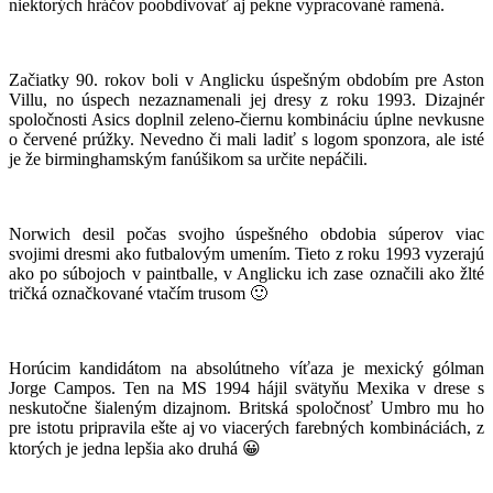
niektorých hráčov poobdivovať aj pekne vypracované ramená.
Začiatky 90. rokov boli v Anglicku úspešným obdobím pre Aston
Villu, no úspech nezaznamenali jej dresy z roku 1993. Dizajnér
spoločnosti Asics doplnil zeleno-čiernu kombináciu úplne nevkusne
o červené prúžky. Nevedno či mali ladiť s logom sponzora, ale isté
je že birminghamským fanúšikom sa určite nepáčili.
Norwich desil počas svojho úspešného obdobia súperov viac
svojimi dresmi ako futbalovým umením. Tieto z roku 1993 vyzerajú
ako po súbojoch v paintballe, v Anglicku ich zase označili ako žlté
tričká označkované vtačím trusom 🙂
Horúcim kandidátom na absolútneho víťaza je mexický gólman
Jorge Campos. Ten na MS 1994 hájil svätyňu Mexika v drese s
neskutočne šialeným dizajnom. Britská spoločnosť Umbro mu ho
pre istotu pripravila ešte aj vo viacerých farebných kombináciách, z
ktorých je jedna lepšia ako druhá 😀