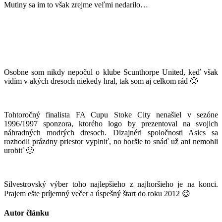
Mutiny sa im to však zrejme veľmi nedarilo…
Osobne som nikdy nepočul o klube Scunthorpe United, keď však
vidím v akých dresoch niekedy hral, tak som aj celkom rád 🙂
Tohtoročný finalista FA Cupu Stoke City nenašiel v sezóne
1996/1997 sponzora, ktorého logo by prezentoval na svojich
náhradných modrých dresoch. Dizajnéri spoločnosti Asics sa
rozhodli prázdny priestor vyplniť, no horšie to snáď už ani nemohli
urobiť 🙂
Silvestrovský výber toho najlepšieho z najhoršieho je na konci.
Prajem ešte príjemný večer a úspešný štart do roku 2012 😉
Autor článku