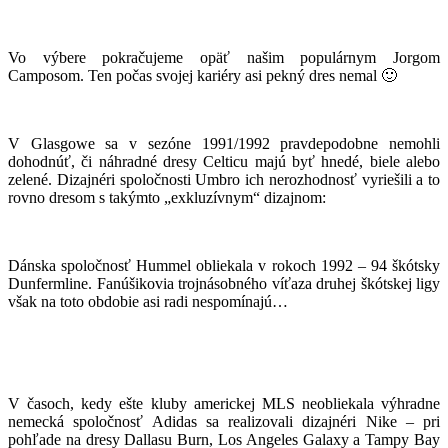
Vo výbere pokračujeme opäť našim populárnym Jorgom
Camposom. Ten počas svojej kariéry asi pekný dres nemal 🙂
V Glasgowe sa v sezóne 1991/1992 pravdepodobne nemohli
dohodnúť, či náhradné dresy Celticu majú byť hnedé, biele alebo
zelené. Dizajnéri spoločnosti Umbro ich nerozhodnosť vyriešili a to
rovno dresom s takýmto „exkluzívnym“ dizajnom:
Dánska spoločnosť Hummel obliekala v rokoch 1992 – 94 škótsky
Dunfermline. Fanúšikovia trojnásobného víťaza druhej škótskej ligy
však na toto obdobie asi radi nespomínajú…
V časoch, kedy ešte kluby americkej MLS neobliekala výhradne
nemecká spoločnosť Adidas sa realizovali dizajnéri Nike – pri
pohľade na dresy Dallasu Burn, Los Angeles Galaxy a Tampy Bay