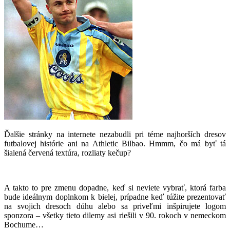
Ďalšie stránky na internete nezabudli pri téme najhorších dresov
futbalovej histórie ani na Athletic Bilbao. Hmmm, čo má byť tá
šialená červená textúra, rozliaty kečup?
A takto to pre zmenu dopadne, keď si neviete vybrať, ktorá farba
bude ideálnym doplnkom k bielej, prípadne keď túžite prezentovať
na svojich dresoch dúhu alebo sa priveľmi inšpirujete logom
sponzora – všetky tieto dilemy asi riešili v 90. rokoch v nemeckom
Bochume…