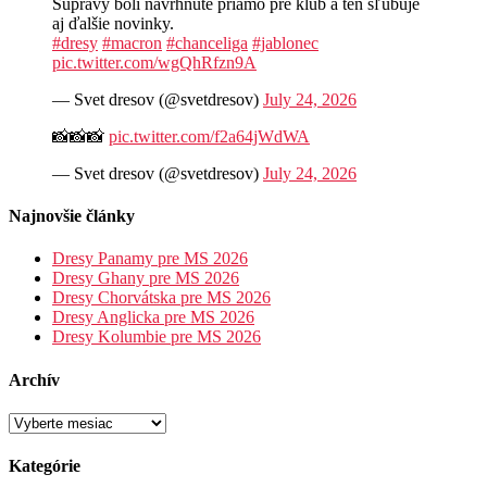
Súpravy boli navrhnuté priamo pre klub a ten sľubuje
aj ďalšie novinky.
#dresy
#macron
#chanceliga
#jablonec
pic.twitter.com/wgQhRfzn9A
— Svet dresov (@svetdresov)
July 24, 2026
📸📸📸
pic.twitter.com/f2a64jWdWA
— Svet dresov (@svetdresov)
July 24, 2026
Najnovšie články
Dresy Panamy pre MS 2026
Dresy Ghany pre MS 2026
Dresy Chorvátska pre MS 2026
Dresy Anglicka pre MS 2026
Dresy Kolumbie pre MS 2026
Archív
Archív
Kategórie