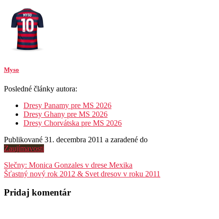
Myso
Posledné články autora:
Dresy Panamy pre MS 2026
Dresy Ghany pre MS 2026
Dresy Chorvátska pre MS 2026
Publikované 31. decembra 2011 a zaradené do
Zaujímavosti
Navigácia
Slečny: Monica Gonzales v drese Mexika
Šťastný nový rok 2012 & Svet dresov v roku 2011
v
článku
Pridaj komentár