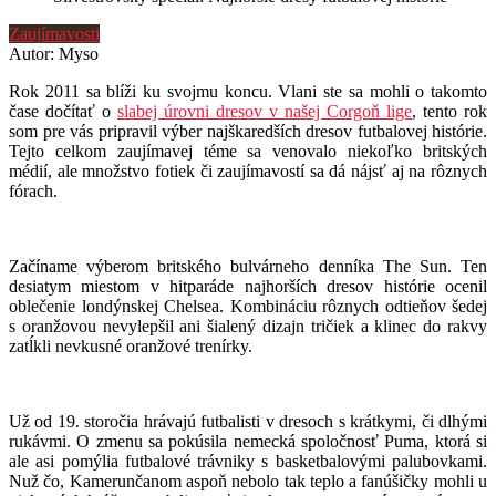
Zaujímavosti
Autor: Myso
Rok 2011 sa blíži ku svojmu koncu. Vlani ste sa mohli o takomto
čase dočítať o
slabej úrovni dresov v našej Corgoň lige
, tento rok
som pre vás pripravil výber najškaredších dresov futbalovej histórie.
Tejto celkom zaujímavej téme sa venovalo niekoľko britských
médií, ale množstvo fotiek či zaujímavostí sa dá nájsť aj na rôznych
fórach.
Začíname výberom britského bulvárneho denníka The Sun. Ten
desiatym miestom v hitparáde najhorších dresov histórie ocenil
oblečenie londýnskej Chelsea. Kombináciu rôznych odtieňov šedej
s oranžovou nevylepšil ani šialený dizajn tričiek a klinec do rakvy
zatĺkli nevkusné oranžové trenírky.
Už od 19. storočia hrávajú futbalisti v dresoch s krátkymi, či dlhými
rukávmi. O zmenu sa pokúsila nemecká spoločnosť Puma, ktorá si
ale asi pomýlia futbalové trávniky s basketbalovými palubovkami.
Nuž čo, Kamerunčanom aspoň nebolo tak teplo a fanúšičky mohli u