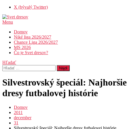
Skip
X (bývalý Twitter)
To
Content
Menu
Svet dresov
Futbal nemusí byť len o góloch…
Domov
Niké liga 2026/2027
Chance Liga 2026/2027
MS 2026
Čo je Svet dresov?
Hľadať
Hľadať:
Silvestrovský špeciál: Najhoršie
dresy futbalovej histórie
Domov
2011
december
31
Silvestrovský špeciál: Najhoršie dresy futbalovej histórie