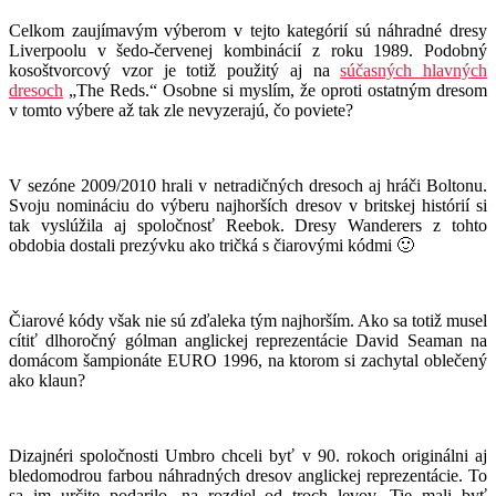
Celkom zaujímavým výberom v tejto kategórií sú náhradné dresy
Liverpoolu v šedo-červenej kombinácií z roku 1989. Podobný
kosoštvorcový vzor je totiž použitý aj na
súčasných hlavných
dresoch
„The Reds.“ Osobne si myslím, že oproti ostatným dresom
v tomto výbere až tak zle nevyzerajú, čo poviete?
V sezóne 2009/2010 hrali v netradičných dresoch aj hráči Boltonu.
Svoju nomináciu do výberu najhorších dresov v britskej histórií si
tak vyslúžila aj spoločnosť Reebok. Dresy Wanderers z tohto
obdobia dostali prezývku ako tričká s čiarovými kódmi 🙂
Čiarové kódy však nie sú zďaleka tým najhorším. Ako sa totiž musel
cítiť dlhoročný gólman anglickej reprezentácie David Seaman na
domácom šampionáte EURO 1996, na ktorom si zachytal oblečený
ako klaun?
Dizajnéri spoločnosti Umbro chceli byť v 90. rokoch originálni aj
bledomodrou farbou náhradných dresov anglickej reprezentácie. To
sa im určite podarilo, na rozdiel od troch levov. Tie mali byť