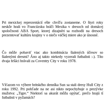
Pri mexickej reprezentácií ešte chvíľu zostaneme. O štyri roky
neskôr hrali vo Francúzsku hráči Mexika v dresoch od domácej
spoločnosti ABA Sport, ktorej dizajnéri sa rozhodli na dresoch
prezentovať kultúru krajiny v o niečo väčšej miere ako je únosné.
Čo môže pobaviť viac ako kombinácia šialených účesov so
šialenými dresmi? Áno aj takto niekedy vyzerali futbalisti :-). Títo
dvaja fešáci hrávali za Coventry City v roku 1978.
Víťazom vo výbere britského denníka Sun sa stali dresy Hull City z
roku 1992. Pri pohľade na ne asi nikto nepochybuje o prezývke
mužstva: „Tigre.“ Niektorí sa akurát môžu opýtať, prečo hrajú tí
futbalisti v pyžamách?