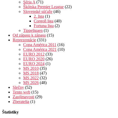
Séria A
(71)
Škótska Premier League
(22)
Slovenské súťaže
(46)
2. liga
(1)
Corgoň liga
(40)
Fortuna liga
(2)
Tippeligaen
(1)
Od zápasu k zápasu
(15)
Reprezentácie
(331)
Copa América 2011
(16)
Copa América 2021
(10)
EURO 2012
(33)
EURO 2020
(26)
EURO 2024
(1)
MS 2010
(35)
MS 2018
(47)
MS 2022
(32)
MS 2026
(48)
Slečny
(52)
Tento web
(15)
Zaujímavosti
(29)
Zberatelia
(1)
Štatistiky