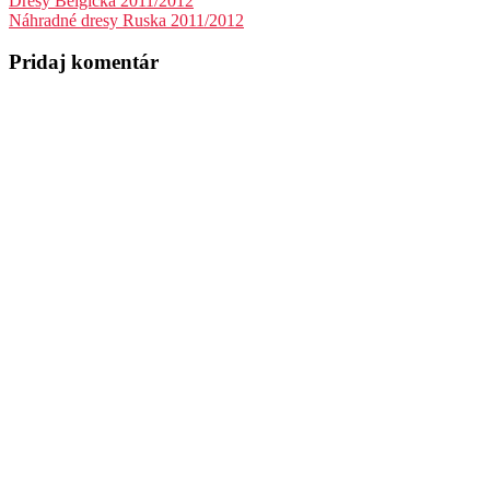
Navigácia
Dresy Belgicka 2011/2012
Náhradné dresy Ruska 2011/2012
v
článku
Pridaj komentár