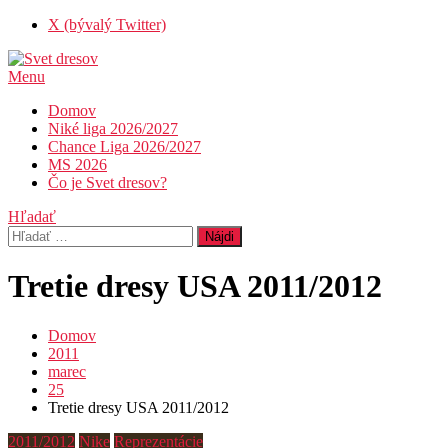
Skip
X (bývalý Twitter)
To
Content
Menu
Svet dresov
Futbal nemusí byť len o góloch…
Domov
Niké liga 2026/2027
Chance Liga 2026/2027
MS 2026
Čo je Svet dresov?
Hľadať
Hľadať:
Tretie dresy USA 2011/2012
Domov
2011
marec
25
Tretie dresy USA 2011/2012
2011/2012
Nike
Reprezentácie