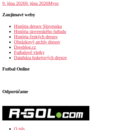
9. júna 2026
9. júna 2026
Myso
Zaujímavé weby
História dresov Slovenska
História slovenského futbalu
História českých dresov
Obrázkový archív dresov
Dresblog.cz
Futbalové vlajky
Databáza hokejových dresov
Futbal Online
Odporúčame
O nás