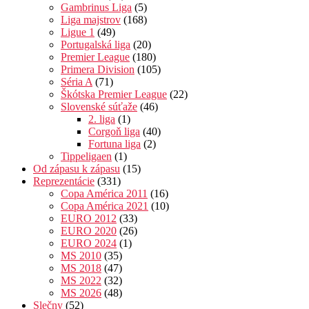
Gambrinus Liga
(5)
Liga majstrov
(168)
Ligue 1
(49)
Portugalská liga
(20)
Premier League
(180)
Primera Division
(105)
Séria A
(71)
Škótska Premier League
(22)
Slovenské súťaže
(46)
2. liga
(1)
Corgoň liga
(40)
Fortuna liga
(2)
Tippeligaen
(1)
Od zápasu k zápasu
(15)
Reprezentácie
(331)
Copa América 2011
(16)
Copa América 2021
(10)
EURO 2012
(33)
EURO 2020
(26)
EURO 2024
(1)
MS 2010
(35)
MS 2018
(47)
MS 2022
(32)
MS 2026
(48)
Slečny
(52)