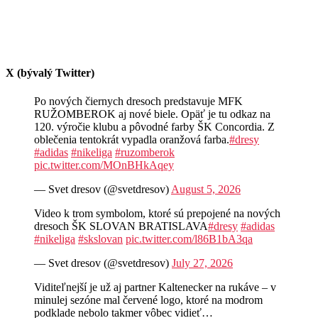
X (bývalý Twitter)
Po nových čiernych dresoch predstavuje MFK
RUŽOMBEROK aj nové biele. Opäť je tu odkaz na
120. výročie klubu a pôvodné farby ŠK Concordia. Z
oblečenia tentokrát vypadla oranžová farba.
#dresy
#adidas
#nikeliga
#ruzomberok
pic.twitter.com/MOnBHkAqey
— Svet dresov (@svetdresov)
August 5, 2026
Video k trom symbolom, ktoré sú prepojené na nových
dresoch ŠK SLOVAN BRATISLAVA
#dresy
#adidas
#nikeliga
#skslovan
pic.twitter.com/l86B1bA3qa
— Svet dresov (@svetdresov)
July 27, 2026
Viditeľnejší je už aj partner Kaltenecker na rukáve – v
minulej sezóne mal červené logo, ktoré na modrom
podklade nebolo takmer vôbec vidieť…