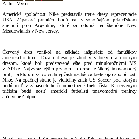
Autor: Myso
Americká spoločnosť Nike predstavila tretie dresy reprezentácie
USA. Zápasovú premiéru budú mať v sobotňajšom priateľskom
stretnutí proti Argentíne, ktoré sa odohrá na štadióne New
Meadowlands v New Jersey.
Červený dres vznikol na základe inšpirácie od fanúšikov
amerického tímu. Dizajn dresu je zhodný s bielym a modrým
dresom, ktoré boli predstavené ešte pred minuloročnými MS
v Afrike. Najvýraznejším prvkom na drese je šikmý tmavomodrý
pruh, na ktorom sa vo vrchnej časti nachádza biele logo spoločnosti
Nike. Na opačnej strane je viditeľný znak US Soccer, pod ktorým
budú mať v zápasoch hráči umiestnené biele čísla. K červeným
tričkám budú nosiť americkí futbalisti tmavomodré trenírky
a červené štulpne.
Nové dresy sú v USA prezentované aj vďaka reklamnej kampani