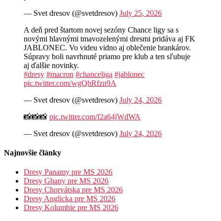
— Svet dresov (@svetdresov)
July 25, 2026
A deň pred štartom novej sezóny Chance ligy sa s
novými hlavnými tmavozelenými dresmi pridáva aj FK
JABLONEC. Vo videu vidno aj oblečenie brankárov.
Súpravy boli navrhnuté priamo pre klub a ten sľubuje
aj ďalšie novinky.
#dresy
#macron
#chanceliga
#jablonec
pic.twitter.com/wgQhRfzn9A
— Svet dresov (@svetdresov)
July 24, 2026
📸📸📸
pic.twitter.com/f2a64jWdWA
— Svet dresov (@svetdresov)
July 24, 2026
Najnovšie články
Dresy Panamy pre MS 2026
Dresy Ghany pre MS 2026
Dresy Chorvátska pre MS 2026
Dresy Anglicka pre MS 2026
Dresy Kolumbie pre MS 2026