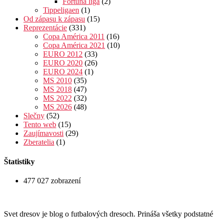
Fortuna liga
(2)
Tippeligaen
(1)
Od zápasu k zápasu
(15)
Reprezentácie
(331)
Copa América 2011
(16)
Copa América 2021
(10)
EURO 2012
(33)
EURO 2020
(26)
EURO 2024
(1)
MS 2010
(35)
MS 2018
(47)
MS 2022
(32)
MS 2026
(48)
Slečny
(52)
Tento web
(15)
Zaujímavosti
(29)
Zberatelia
(1)
Štatistiky
477 027 zobrazení
Svet dresov je blog o futbalových dresoch. Prináša všetky podstatné