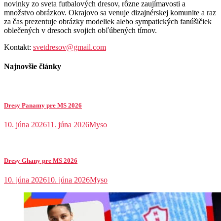
novinky zo sveta futbalových dresov, rôzne zaujímavosti a
množstvo obrázkov. Okrajovo sa venuje dizajnérskej komunite a raz
za čas prezentuje obrázky modeliek alebo sympatických fanúšičiek
oblečených v dresoch svojich obľúbených tímov.
Kontakt:
svetdresov@gmail.com
Najnovšie články
Dresy Panamy pre MS 2026
10. júna 2026
11. júna 2026
Myso
Dresy Ghany pre MS 2026
10. júna 2026
10. júna 2026
Myso