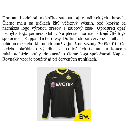
Dortmund odohral niekoľko stretnutí aj v náhradných dresoch.
Čierne majú na tričkách žltý véčkový výstrih, pod ktorým sa
nachádza logo výrobcu dresov a klubový znak. Uprostred opäť
nechýba logo partnera klubu. Na pleciach sa nachádzajú žlté logá
spoločnosti Kappa. Tretie dresy Dortmundu sú červené a futbalisti
tohto nemeckého klubu ich používajú už od sezóny 2009/2010. Od
bieleho okrúhleho výstrihu sa na tričkách tiahnú ku koncom
rukávov biele pruhy, doplnené o čierne logá spoločnosti Kappa.
Rovnaký vzor je použitý aj pri červených trenírkach.