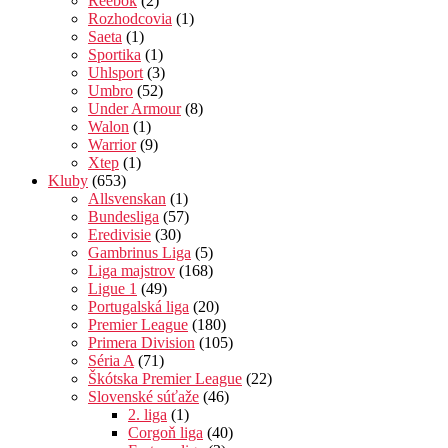
Reebok
(2)
Rozhodcovia
(1)
Saeta
(1)
Sportika
(1)
Uhlsport
(3)
Umbro
(52)
Under Armour
(8)
Walon
(1)
Warrior
(9)
Xtep
(1)
Kluby
(653)
Allsvenskan
(1)
Bundesliga
(57)
Eredivisie
(30)
Gambrinus Liga
(5)
Liga majstrov
(168)
Ligue 1
(49)
Portugalská liga
(20)
Premier League
(180)
Primera Division
(105)
Séria A
(71)
Škótska Premier League
(22)
Slovenské súťaže
(46)
2. liga
(1)
Corgoň liga
(40)