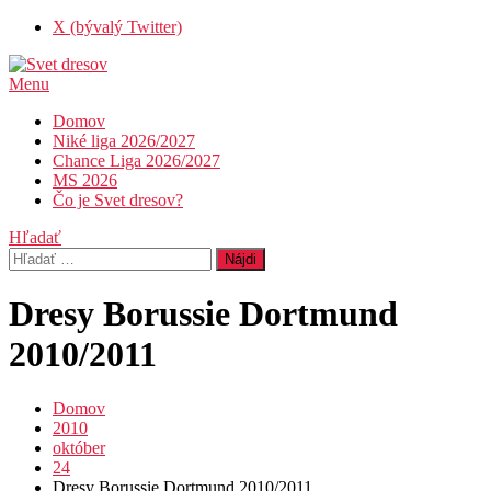
Skip
X (bývalý Twitter)
To
Content
Menu
Svet dresov
Futbal nemusí byť len o góloch…
Domov
Niké liga 2026/2027
Chance Liga 2026/2027
MS 2026
Čo je Svet dresov?
Hľadať
Hľadať:
Dresy Borussie Dortmund
2010/2011
Domov
2010
október
24
Dresy Borussie Dortmund 2010/2011