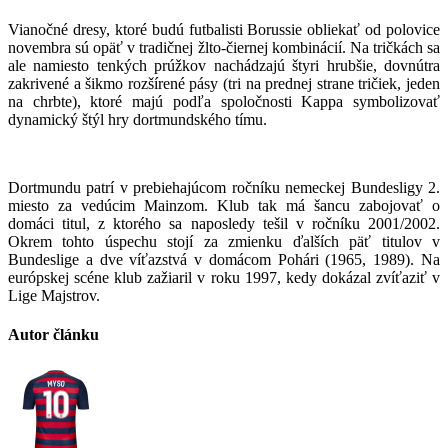
Vianočné dresy, ktoré budú futbalisti Borussie obliekať od polovice
novembra sú opäť v tradičnej žlto-čiernej kombinácií. Na tričkách sa
ale namiesto tenkých prúžkov nachádzajú štyri hrubšie, dovnútra
zakrivené a šikmo rozšírené pásy (tri na prednej strane tričiek, jeden
na chrbte), ktoré majú podľa spoločnosti Kappa symbolizovať
dynamický štýl hry dortmundského tímu.
Dortmundu patrí v prebiehajúcom ročníku nemeckej Bundesligy 2.
miesto za vedúcim Mainzom. Klub tak má šancu zabojovať o
domáci titul, z ktorého sa naposledy tešil v ročníku 2001/2002.
Okrem tohto úspechu stojí za zmienku ďalších päť titulov v
Bundeslige a dve víťazstvá v domácom Pohári (1965, 1989). Na
európskej scéne klub zažiaril v roku 1997, kedy dokázal zvíťaziť v
Lige Majstrov.
Autor článku