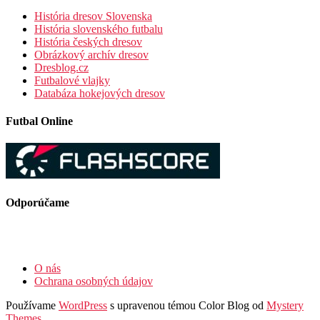
História dresov Slovenska
História slovenského futbalu
História českých dresov
Obrázkový archív dresov
Dresblog.cz
Futbalové vlajky
Databáza hokejových dresov
Futbal Online
Odporúčame
O nás
Ochrana osobných údajov
Používame
WordPress
s upravenou témou Color Blog od
Mystery
Themes