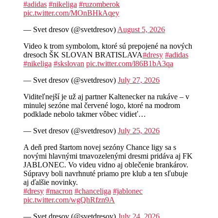
#adidas
#nikeliga
#ruzomberok
pic.twitter.com/MOnBHkAqey
— Svet dresov (@svetdresov)
August 5, 2026
Video k trom symbolom, ktoré sú prepojené na nových
dresoch ŠK SLOVAN BRATISLAVA
#dresy
#adidas
#nikeliga
#skslovan
pic.twitter.com/l86B1bA3qa
— Svet dresov (@svetdresov)
July 27, 2026
Viditeľnejší je už aj partner Kaltenecker na rukáve – v
minulej sezóne mal červené logo, ktoré na modrom
podklade nebolo takmer vôbec vidieť…
— Svet dresov (@svetdresov)
July 25, 2026
A deň pred štartom novej sezóny Chance ligy sa s
novými hlavnými tmavozelenými dresmi pridáva aj FK
JABLONEC. Vo videu vidno aj oblečenie brankárov.
Súpravy boli navrhnuté priamo pre klub a ten sľubuje
aj ďalšie novinky.
#dresy
#macron
#chanceliga
#jablonec
pic.twitter.com/wgQhRfzn9A
— Svet dresov (@svetdresov)
July 24, 2026