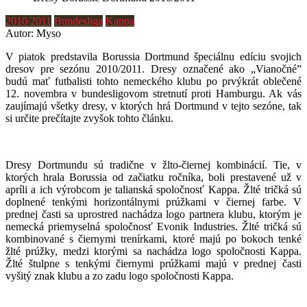
2010/2011
Bundesliga
Kappa
Autor: Myso
V piatok predstavila Borussia Dortmund špeciálnu edíciu svojich
dresov pre sezónu 2010/2011. Dresy označené ako „Vianočné”
budú mať futbalisti tohto nemeckého klubu po prvýkrát oblečené
12. novembra v bundesligovom stretnutí proti Hamburgu. Ak vás
zaujímajú všetky dresy, v ktorých hrá Dortmund v tejto sezóne, tak
si určite prečítajte zvyšok tohto článku.
Dresy Dortmundu sú tradične v žlto-čiernej kombinácií. Tie, v
ktorých hrala Borussia od začiatku ročníka, boli prestavené už v
apríli a ich výrobcom je talianská spoločnosť Kappa. Žlté tričká sú
doplnené tenkými horizontálnymi prúžkami v čiernej farbe. V
prednej časti sa uprostred nachádza logo partnera klubu, ktorým je
nemecká priemyselná spoločnosť Evonik Industries. Žlté tričká sú
kombinované s čiernymi trenírkami, ktoré majú po bokoch tenké
žlté prúžky, medzi ktorými sa nachádza logo spoločnosti Kappa.
Žlté štulpne s tenkými čiernymi prúžkami majú v prednej časti
vyšitý znak klubu a zo zadu logo spoločnosti Kappa.