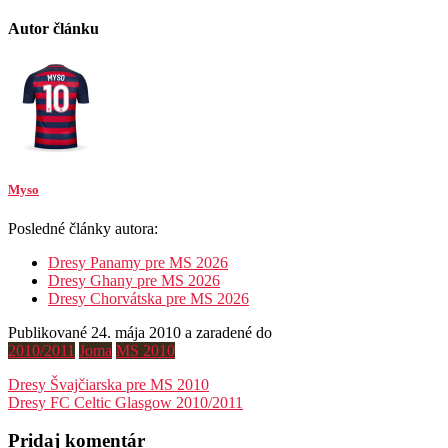
Autor článku
Myso
Posledné články autora:
Dresy Panamy pre MS 2026
Dresy Ghany pre MS 2026
Dresy Chorvátska pre MS 2026
Publikované 24. mája 2010 a zaradené do
2010/2011
Joma
MS 2010
Navigácia
Dresy Švajčiarska pre MS 2010
Dresy FC Celtic Glasgow 2010/2011
v
článku
Pridaj komentár