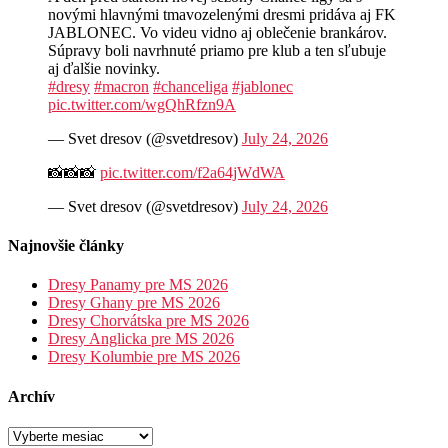
novými hlavnými tmavozelenými dresmi pridáva aj FK
JABLONEC. Vo videu vidno aj oblečenie brankárov.
Súpravy boli navrhnuté priamo pre klub a ten sľubuje
aj ďalšie novinky.
#dresy
#macron
#chanceliga
#jablonec
pic.twitter.com/wgQhRfzn9A
— Svet dresov (@svetdresov)
July 24, 2026
📸📸📸
pic.twitter.com/f2a64jWdWA
— Svet dresov (@svetdresov)
July 24, 2026
Najnovšie články
Dresy Panamy pre MS 2026
Dresy Ghany pre MS 2026
Dresy Chorvátska pre MS 2026
Dresy Anglicka pre MS 2026
Dresy Kolumbie pre MS 2026
Archív
Archív