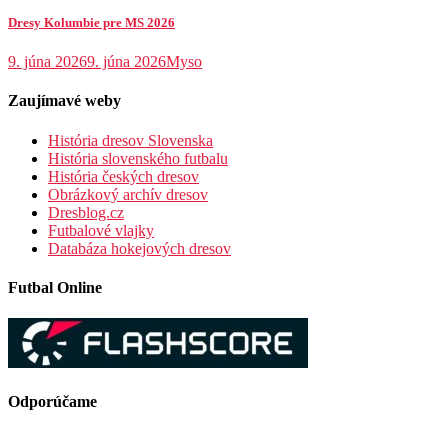
Dresy Kolumbie pre MS 2026
9. júna 2026
9. júna 2026
Myso
Zaujímavé weby
História dresov Slovenska
História slovenského futbalu
História českých dresov
Obrázkový archív dresov
Dresblog.cz
Futbalové vlajky
Databáza hokejových dresov
Futbal Online
Odporúčame