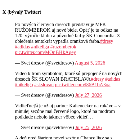
X (bývalý Twitter)
Po nových čiernych dresoch predstavuje MFK
RUŽOMBEROK aj nové biele. Opäť je tu odkaz na
120. výročie klubu a pôvodné farby ŠK Concordia. Z
oblečenia tentokrát vypadla oranžová farba.
#dresy
#adidas
#nikeliga
#ruzomberok
pic.twitter.com/MOnBHkAqey
— Svet dresov (@svetdresov)
August 5, 2026
Video k trom symbolom, ktoré sú prepojené na nových
dresoch ŠK SLOVAN BRATISLAVA
#dresy
#adidas
#nikeliga
#skslovan
pic.twitter.com/l86B1bA3qa
— Svet dresov (@svetdresov)
July 27, 2026
Viditeľnejší je už aj partner Kaltenecker na rukáve – v
minulej sezóne mal červené logo, ktoré na modrom
podklade nebolo takmer vôbec vidieť…
— Svet dresov (@svetdresov)
July 25, 2026
A deň pred štartom novej sezóny Chance ligy sa s