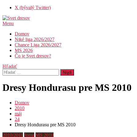
Skip
X (bývalý Twitter)
To
Content
Menu
Svet dresov
Futbal nemusí byť len o góloch…
Domov
Niké liga 2026/2027
Chance Liga 2026/2027
MS 2026
Čo je Svet dresov?
Hľadať
Hľadať:
Dresy Hondurasu pre MS 2010
Domov
2010
máj
24
Dresy Hondurasu pre MS 2010
2010/2011
Joma
MS 2010