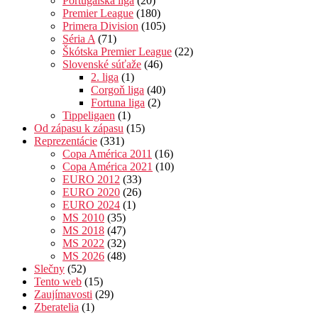
Portugalská liga
(20)
Premier League
(180)
Primera Division
(105)
Séria A
(71)
Škótska Premier League
(22)
Slovenské súťaže
(46)
2. liga
(1)
Corgoň liga
(40)
Fortuna liga
(2)
Tippeligaen
(1)
Od zápasu k zápasu
(15)
Reprezentácie
(331)
Copa América 2011
(16)
Copa América 2021
(10)
EURO 2012
(33)
EURO 2020
(26)
EURO 2024
(1)
MS 2010
(35)
MS 2018
(47)
MS 2022
(32)
MS 2026
(48)
Slečny
(52)
Tento web
(15)
Zaujímavosti
(29)
Zberatelia
(1)