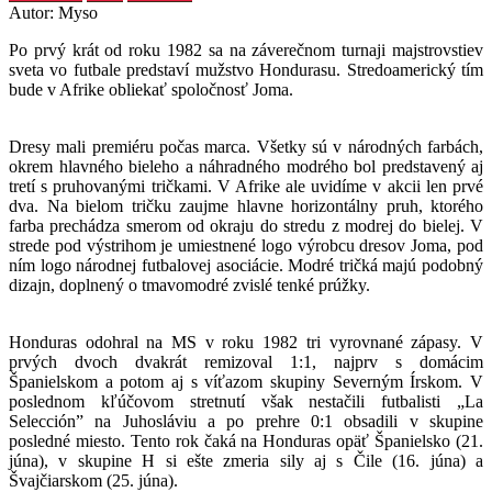
Autor: Myso
Po prvý krát od roku 1982 sa na záverečnom turnaji majstrovstiev
sveta vo futbale predstaví mužstvo Hondurasu. Stredoamerický tím
bude v Afrike obliekať spoločnosť Joma.
Dresy mali premiéru počas marca. Všetky sú v národných farbách,
okrem hlavného bieleho a náhradného modrého bol predstavený aj
tretí s pruhovanými tričkami. V Afrike ale uvidíme v akcii len prvé
dva. Na bielom tričku zaujme hlavne horizontálny pruh, ktorého
farba prechádza smerom od okraju do stredu z modrej do bielej. V
strede pod výstrihom je umiestnené logo výrobcu dresov Joma, pod
ním logo národnej futbalovej asociácie. Modré tričká majú podobný
dizajn, doplnený o tmavomodré zvislé tenké prúžky.
Honduras odohral na MS v roku 1982 tri vyrovnané zápasy. V
prvých dvoch dvakrát remizoval 1:1, najprv s domácim
Španielskom a potom aj s víťazom skupiny Severným Írskom. V
poslednom kľúčovom stretnutí však nestačili futbalisti „La
Selección” na Juhosláviu a po prehre 0:1 obsadili v skupine
posledné miesto. Tento rok čaká na Honduras opäť Španielsko (21.
júna), v skupine H si ešte zmeria sily aj s Čile (16. júna) a
Švajčiarskom (25. júna).