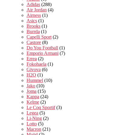
Adidas
(288)
Air Jordan
(4)
Airness
(1)
Asics
(1)
Brooks
(1)
Burrda
(1)
Capelli Sport
(2)
Castore
(8)
Do You Football
(1)
Emporio Armani
(7)
Errea
(2)
Fokohaela
(1)
Givova
(6)
H2O
(1)
Hummel
(10)
Jako
(10)
Joma
(15)
Kappa
(24)
Kelme
(2)
Le Coq Sportif
(3)
Legea
(5)
Li-Ning
(2)
Lotto
(5)
Macron
(21)
Majid
(2)