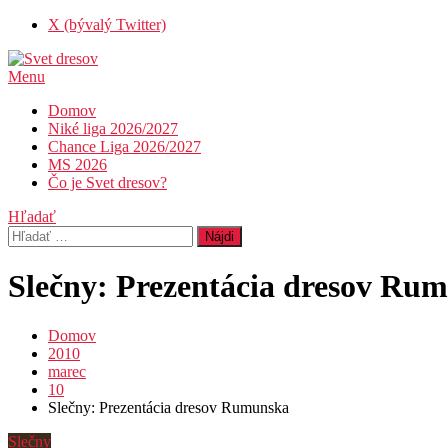
Skip
X (bývalý Twitter)
To
Content
Menu
Svet dresov
Futbal nemusí byť len o góloch…
Domov
Niké liga 2026/2027
Chance Liga 2026/2027
MS 2026
Čo je Svet dresov?
Hľadať
Hľadať:
Slečny: Prezentácia dresov Ru
Domov
2010
marec
10
Slečny: Prezentácia dresov Rumunska
Slečny