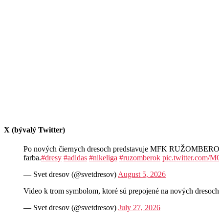
X (bývalý Twitter)
Po nových čiernych dresoch predstavuje MFK RUŽOMBEROK aj n
farba.
#dresy
#adidas
#nikeliga
#ruzomberok
pic.twitter.com
— Svet dresov (@svetdresov)
August 5, 2026
Video k trom symbolom, ktoré sú prepojené na nových d
— Svet dresov (@svetdresov)
July 27, 2026