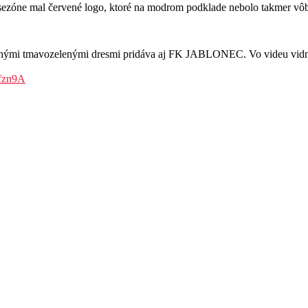
ej sezóne mal červené logo, ktoré na modrom podklade nebolo takmer v
vnými tmavozelenými dresmi pridáva aj FK JABLONEC. Vo videu vidno 
Rfzn9A