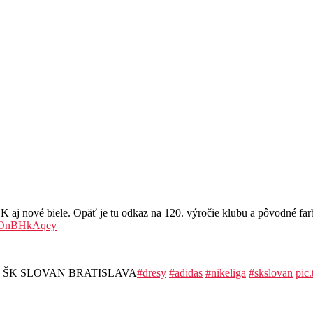
ové biele. Opäť je tu odkaz na 120. výročie klubu a pôvodné farby
/MOnBHkAqey
resoch ŠK SLOVAN BRATISLAVA
#dresy
#adidas
#nikeliga
#skslovan
pic