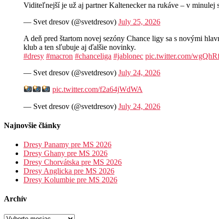
Viditeľnejší je už aj partner Kaltenecker na rukáve – v minul
— Svet dresov (@svetdresov)
July 25, 2026
A deň pred štartom novej sezóny Chance ligy sa s novými hla
klub a ten sľubuje aj ďalšie novinky.
#dresy
#macron
#chanceliga
#jablonec
pic.twitter.com/wgQh
— Svet dresov (@svetdresov)
July 24, 2026
pic.twitter.com/f2a64jWdWA
— Svet dresov (@svetdresov)
July 24, 2026
Najnovšie články
Dresy Panamy pre MS 2026
Dresy Ghany pre MS 2026
Dresy Chorvátska pre MS 2026
Dresy Anglicka pre MS 2026
Dresy Kolumbie pre MS 2026
Archív
Archív