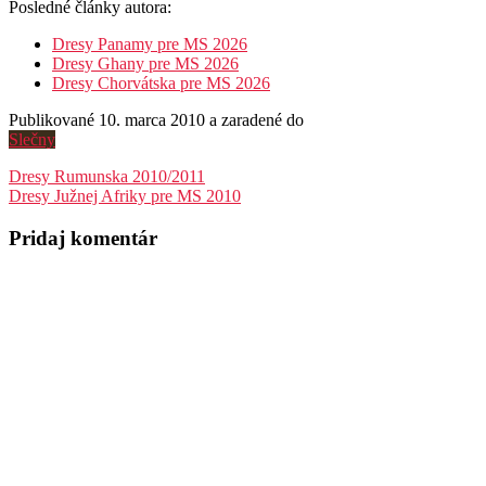
Posledné články autora:
Dresy Panamy pre MS 2026
Dresy Ghany pre MS 2026
Dresy Chorvátska pre MS 2026
Publikované 10. marca 2010 a zaradené do
Slečny
Navigácia
Dresy Rumunska 2010/2011
Dresy Južnej Afriky pre MS 2010
v
článku
Pridaj komentár