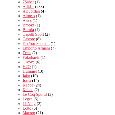
7Saber
(1)
Adidas
(288)
Air Jordan
(4)
Airness
(1)
Asics
(1)
Brooks
(1)
Burrda
(1)
Capelli Sport
(2)
Castore
(8)
Do You Football
(1)
Emporio Armani
(7)
Errea
(2)
Fokohaela
(1)
Givova
(6)
H2O
(1)
Hummel
(10)
Jako
(10)
Joma
(15)
Kappa
(24)
Kelme
(2)
Le Coq Sportif
(3)
Legea
(5)
Li-Ning
(2)
Lotto
(5)
Macron
(21)