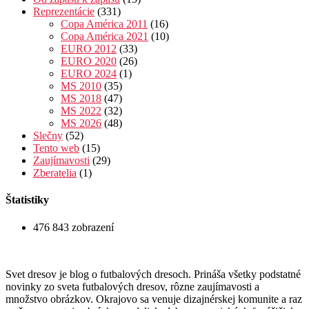
Reprezentácie
(331)
Copa América 2011
(16)
Copa América 2021
(10)
EURO 2012
(33)
EURO 2020
(26)
EURO 2024
(1)
MS 2010
(35)
MS 2018
(47)
MS 2022
(32)
MS 2026
(48)
Slečny
(52)
Tento web
(15)
Zaujímavosti
(29)
Zberatelia
(1)
Štatistiky
476 843 zobrazení
Svet dresov je blog o futbalových dresoch. Prináša všetky podstatné
novinky zo sveta futbalových dresov, rôzne zaujímavosti a
množstvo obrázkov. Okrajovo sa venuje dizajnérskej komunite a raz