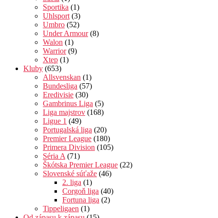
Sportika
(1)
Uhlsport
(3)
Umbro
(52)
Under Armour
(8)
Walon
(1)
Warrior
(9)
Xtep
(1)
Kluby
(653)
Allsvenskan
(1)
Bundesliga
(57)
Eredivisie
(30)
Gambrinus Liga
(5)
Liga majstrov
(168)
Ligue 1
(49)
Portugalská liga
(20)
Premier League
(180)
Primera Division
(105)
Séria A
(71)
Škótska Premier League
(22)
Slovenské súťaže
(46)
2. liga
(1)
Corgoň liga
(40)
Fortuna liga
(2)
Tippeligaen
(1)
Od zápasu k zápasu
(15)