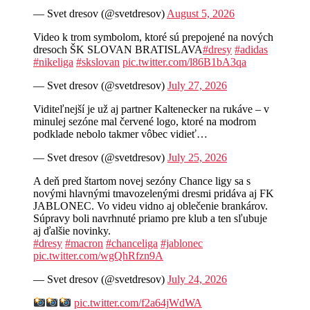
— Svet dresov (@svetdresov)
August 5, 2026
Video k trom symbolom, ktoré sú prepojené na nových
dresoch ŠK SLOVAN BRATISLAVA
#dresy
#adidas
#nikeliga
#skslovan
pic.twitter.com/l86B1bA3qa
— Svet dresov (@svetdresov)
July 27, 2026
Viditeľnejší je už aj partner Kaltenecker na rukáve – v
minulej sezóne mal červené logo, ktoré na modrom
podklade nebolo takmer vôbec vidieť…
— Svet dresov (@svetdresov)
July 25, 2026
A deň pred štartom novej sezóny Chance ligy sa s
novými hlavnými tmavozelenými dresmi pridáva aj FK
JABLONEC. Vo videu vidno aj oblečenie brankárov.
Súpravy boli navrhnuté priamo pre klub a ten sľubuje
aj ďalšie novinky.
#dresy
#macron
#chanceliga
#jablonec
pic.twitter.com/wgQhRfzn9A
— Svet dresov (@svetdresov)
July 24, 2026
pic.twitter.com/f2a64jWdWA