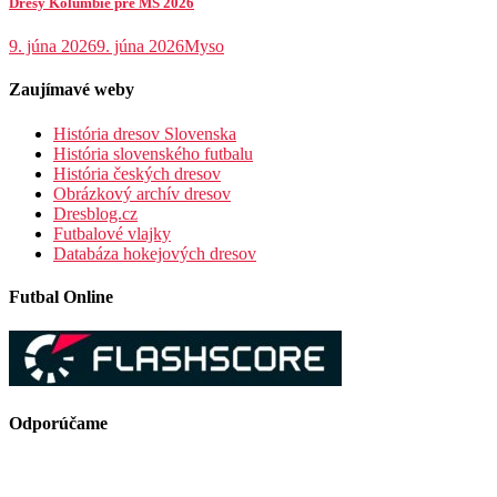
Dresy Kolumbie pre MS 2026
9. júna 2026
9. júna 2026
Myso
Zaujímavé weby
História dresov Slovenska
História slovenského futbalu
História českých dresov
Obrázkový archív dresov
Dresblog.cz
Futbalové vlajky
Databáza hokejových dresov
Futbal Online
Odporúčame