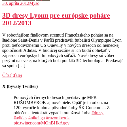
30. apríla 2012
Myso
3D dresy Lyonu pre európske poháre
2012/2013
V sobotňajšom finálovom stretnutí Francúzskeho pohára sa na
štadióne Saint-Denis v Paríži predstavili futbalisti Olympique Lyon
proti treťodivíznemu US Quevilly v nových dresoch od nemeckej
spoločnosti Adidas. V budúcej sezóne si ich budú obliekať v
zápasoch európskych futbalových súťaží. Nové dresy sú vôbec
prvými na svete, na ktorých bola použitá 3D technológia. Predávajú
sa spolu […]
Čítať ďalej
X (bývalý Twitter)
Po nových čiernych dresoch predstavuje MFK
RUŽOMBEROK aj nové biele. Opäť je tu odkaz na
120. výročie klubu a pôvodné farby ŠK Concordia. Z
oblečenia tentokrát vypadla oranžová farba.
#dresy
#adidas
#nikeliga
#ruzomberok
pic.twitter.com/MOnBHkAqey