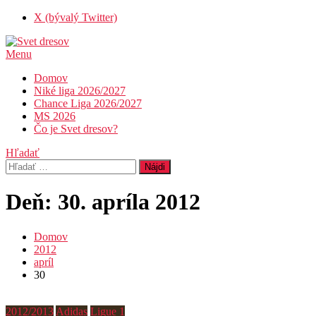
Skip
X (bývalý Twitter)
To
Content
Menu
Svet dresov
Futbal nemusí byť len o góloch…
Domov
Niké liga 2026/2027
Chance Liga 2026/2027
MS 2026
Čo je Svet dresov?
Hľadať
Hľadať:
Deň:
30. apríla 2012
Domov
2012
apríl
30
2012/2013
Adidas
Ligue 1